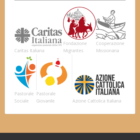
Fondazione
Cooperazione
Caritas Italiana
Migrantes
Missionaria
Pastorale
Pastorale
Sociale
Giovanile
Azione Cattolica Italiana