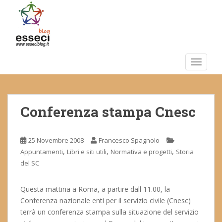
S
k
i
p
t
o
TOGGLE
m
a
i
Conferenza stampa Cnesc
n
c
o
25 Novembre 2008
Francesco Spagnolo
n
,
,
,
Appuntamenti
Libri e siti utili
Normativa e progetti
Storia
t
del SC
e
n
t
Questa mattina a Roma, a partire dall 11.00, la
Conferenza nazionale enti per il servizio civile (Cnesc)
terrà un conferenza stampa sulla situazione del servizio