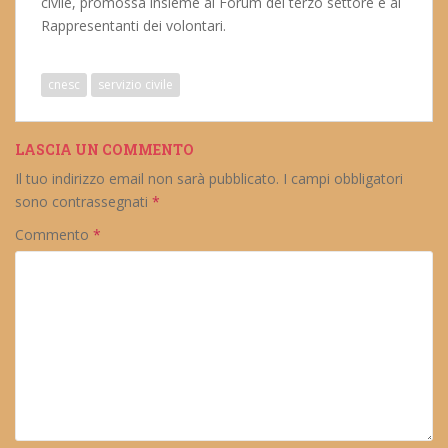
civile, promossa insieme al Forum del terzo settore e ai
Rappresentanti dei volontari.
cnesc
servizio civile
LASCIA UN COMMENTO
Il tuo indirizzo email non sarà pubblicato.
I campi obbligatori
sono contrassegnati
*
Commento
*