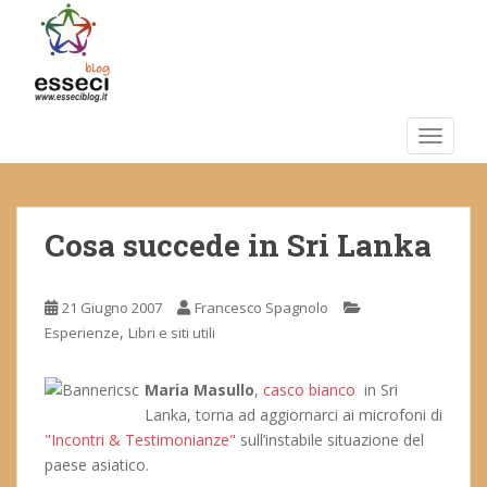
S
k
i
p
t
o
TOGGLE
m
a
i
Cosa succede in Sri Lanka
n
c
o
21 Giugno 2007
Francesco Spagnolo
n
,
Esperienze
Libri e siti utili
t
e
n
Maria Masullo
,
casco bianco
in Sri
t
Lanka, torna ad aggiornarci ai microfoni di
"Incontri & Testimonianze"
sull’instabile situazione del
paese asiatico.