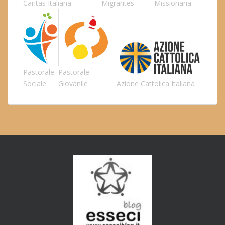
Caritas Italiana
Migrantes
Missionaria
Pastorale
Pastorale
Sociale
Giovanile
Azione Cattolica Italiana