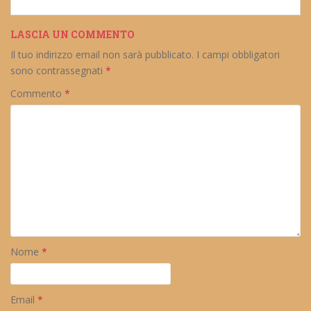
LASCIA UN COMMENTO
Il tuo indirizzo email non sarà pubblicato.
I campi obbligatori
sono contrassegnati
*
Commento
*
Nome
*
Email
*