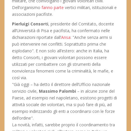
militare, che coinvolgano i giovani volontari civili.
Dell’organismo
fanno parte
vertici militari, istituzionali e
associazioni pacifiste.
Pierluigi Consorti
, presidente del Comitato, docente
all’Università di Pisa e pacifista, ha confermato nelle
dichiarazioni riportate dall’
Ansa
: "Anche senza armi si
può intervenire nei conflitti. Soprattutto prima che
esplodano". E non solo all’estero: anche in Italia, ha
detto Consorti, i giovani volontari possono essere
utilizzati per combattere con gli strumenti della
nonviolenza fenomeni come la criminalità, le mafie, e
così via.
"Già oggi – ha detto il direttore dell’Ufficio nazionale
servizio civile,
Massimo Palombi
– in alcune zone del
Paese, ad esempio nel napoletano, esistono progetti di
attività sociale dei volontari, ma si può fare di più, ad
esempio indirizzando gli enti a coordinarsi con le forze
dell’ordine".
La novità, infatti, sarebbe proprio il coordinamento tra