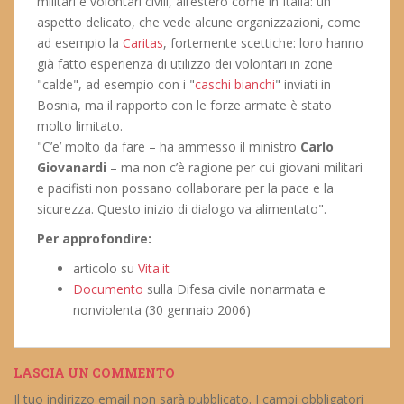
militari e volontari civili, all’estero come in Italia: un
aspetto delicato, che vede alcune organizzazioni, come
ad esempio la
Caritas
, fortemente scettiche: loro hanno
già fatto esperienza di utilizzo dei volontari in zone
"calde", ad esempio con i "
caschi bianchi
" inviati in
Bosnia, ma il rapporto con le forze armate è stato
molto limitato.
"C’e’ molto da fare – ha ammesso il ministro
Carlo
Giovanardi
– ma non c’è ragione per cui giovani militari
e pacifisti non possano collaborare per la pace e la
sicurezza. Questo inizio di dialogo va alimentato".
Per approfondire:
articolo su
Vita.it
Documento
sulla Difesa civile nonarmata e
nonviolenta (30 gennaio 2006)
LASCIA UN COMMENTO
Il tuo indirizzo email non sarà pubblicato.
I campi obbligatori