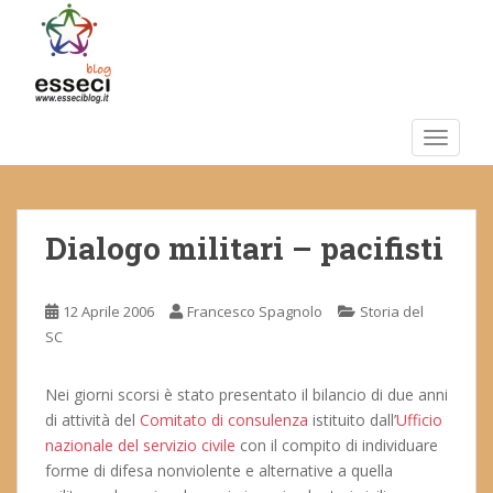
S
k
i
p
t
o
TOGGLE
m
a
i
Dialogo militari – pacifisti
n
c
o
12 Aprile 2006
Francesco Spagnolo
Storia del
n
SC
t
e
n
Nei giorni scorsi è stato presentato il bilancio di due anni
t
di attività del
Comitato di consulenza
istituito dall’
Ufficio
nazionale del servizio civile
con il compito di individuare
forme di difesa nonviolente e alternative a quella