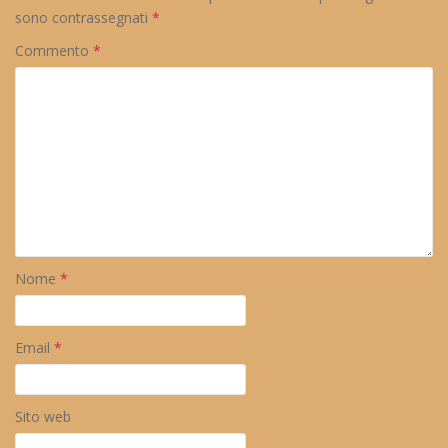
sono contrassegnati
*
Commento
*
Nome
*
Email
*
Sito web