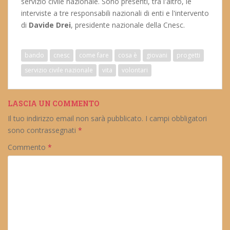
servizio civile nazionale. Sono presenti, tra l'altro, le
interviste a tre responsabili nazionali di enti e l'intervento
di
Davide Drei
, presidente nazionale della Cnesc.
bando
cnesc
come fare
cosa è
giovani
progetti
servizio civile nazionale
vita
volontari
LASCIA UN COMMENTO
Il tuo indirizzo email non sarà pubblicato.
I campi obbligatori
sono contrassegnati
*
Commento
*