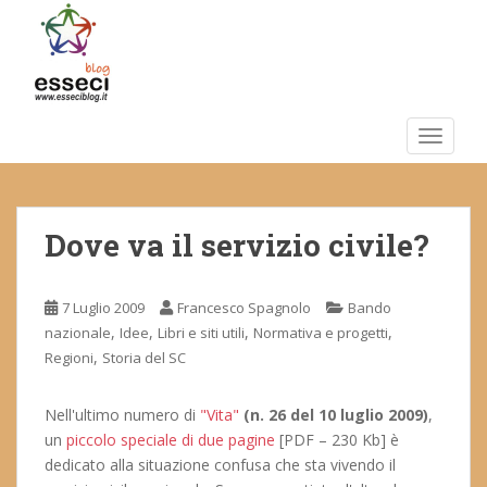
S
k
i
p
t
o
TOGGLE
m
a
i
Dove va il servizio civile?
n
c
o
7 Luglio 2009
Francesco Spagnolo
Bando
n
,
,
,
,
nazionale
Idee
Libri e siti utili
Normativa e progetti
t
,
Regioni
Storia del SC
e
n
t
Nell'ultimo numero di
"Vita"
(n. 26 del 10 luglio 2009)
,
un
piccolo speciale di due pagine
[PDF – 230 Kb] è
dedicato alla situazione confusa che sta vivendo il