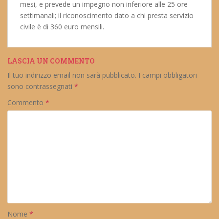
mesi, e prevede un impegno non inferiore alle 25 ore
settimanali; il riconoscimento dato a chi presta servizio
civile è di 360 euro mensili.
LASCIA UN COMMENTO
Il tuo indirizzo email non sarà pubblicato.
I campi obbligatori
sono contrassegnati
*
Commento
*
Nome
*