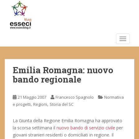
S
k
i
p
t
o
TOGGLE
m
a
i
Emilia Romagna: nuovo
n
c
bando regionale
o
n
t
21 Maggio 2007
Francesco Spagnolo
Normativa
e
,
,
e progetti
Regioni
Storia del SC
n
t
La Giunta della Regione Emilia Romagna ha approvato
la scorsa settimana il
nuovo bando di servizio civile
per
giovani stranieri residenti o domiciliati in regione. Il