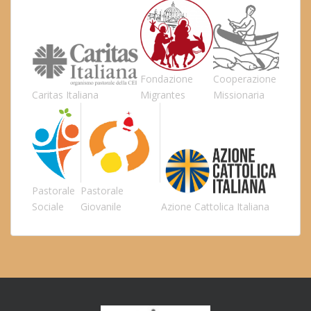
Fondazione
Cooperazione
Caritas Italiana
Migrantes
Missionaria
Pastorale
Pastorale
Sociale
Giovanile
Azione Cattolica Italiana