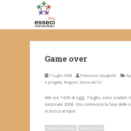
S
k
i
p
t
o
m
a
Game over
i
n
c
7 Luglio 2008
Francesco Spagnolo
Ap
o
,
,
e progetti
Regioni
Storia del SC
n
t
e
Alle ore 14.00 di oggi, 7 luglio, sono scaduti 
n
nazionale 2008. Ora comincerà la fase delle se
t
In bocca al lupo!
bando nazionale
servizio civile