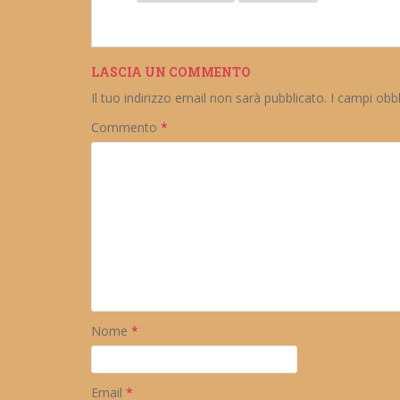
LASCIA UN COMMENTO
Il tuo indirizzo email non sarà pubblicato.
I campi obb
Commento
*
Nome
*
Email
*