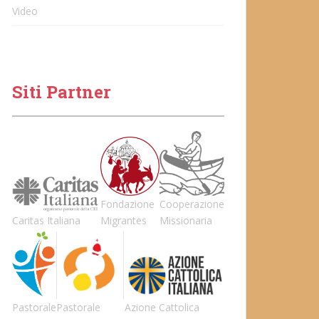
Video
Siti Partner
Fondazione
Cooperazione
Caritas Italiana
Migrantes
Missionaria
Pastorale
Pastorale
Azione Cattolica