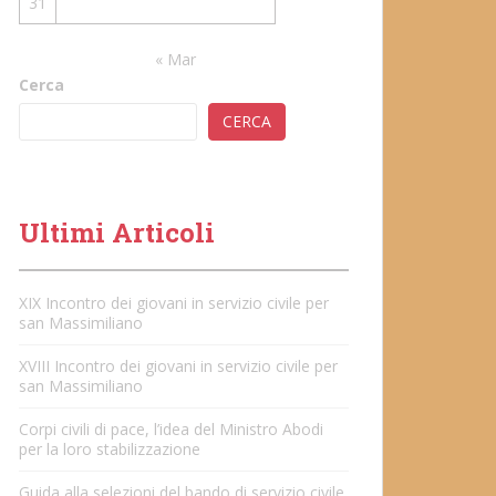
31
« Mar
Cerca
CERCA
Ultimi Articoli
XIX Incontro dei giovani in servizio civile per
san Massimiliano
XVIII Incontro dei giovani in servizio civile per
san Massimiliano
Corpi civili di pace, l’idea del Ministro Abodi
per la loro stabilizzazione
Guida alla selezioni del bando di servizio civile