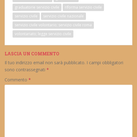
graduatorie servizio civile
riforma servizio civile
servizio civile
servizio civile nazionale
servizio civile volontario; servizio civile roma
volontariato; legge servizio civile
LASCIA UN COMMENTO
Il tuo indirizzo email non sarà pubblicato.
I campi obbligatori
sono contrassegnati
*
Commento
*