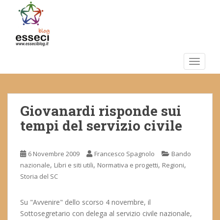
S
k
i
p
t
o
TOGGLE
m
a
i
Giovanardi risponde sui
n
c
tempi del servizio civile
o
n
t
6 Novembre 2009
Francesco Spagnolo
Bando
e
,
,
,
,
nazionale
Libri e siti utili
Normativa e progetti
Regioni
n
Storia del SC
t
Su "Avvenire" dello scorso 4 novembre, il
Sottosegretario con delega al servizio civile nazionale,