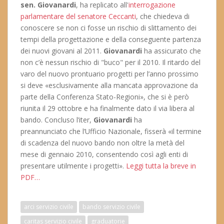
sen. Giovanardi
, ha replicato all'
interrogazione
parlamentare del senatore Ceccanti
, che chiedeva di
conoscere se non ci fosse un rischio di slittamento dei
tempi della progettazione e della conseguente partenza
dei nuovi giovani al 2011.
Giovanardi
ha assicurato che
non c’è nessun rischio di "buco" per il 2010. Il ritardo del
varo del nuovo prontuario progetti per l’anno prossimo
si deve «esclusivamente alla mancata approvazione da
parte della Conferenza Stato-Regioni», che si è però
riunita il 29 ottobre e ha finalmente dato il via libera al
bando. Concluso l’iter,
Giovanardi
ha
preannunciato che l’Ufficio Nazionale, fisserà «il termine
di scadenza del nuovo bando non oltre la metà del
mese di gennaio 2010, consentendo così agli enti di
presentare utilmente i progetti».
Leggi tutta la breve in
PDF…
arci servizio civile
bando servizio civile
caritas servizio civile
graduatorie