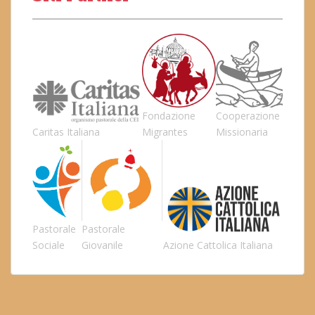
Fondazione
Cooperazione
Caritas Italiana
Migrantes
Missionaria
Pastorale
Pastorale
Sociale
Giovanile
Azione Cattolica Italiana