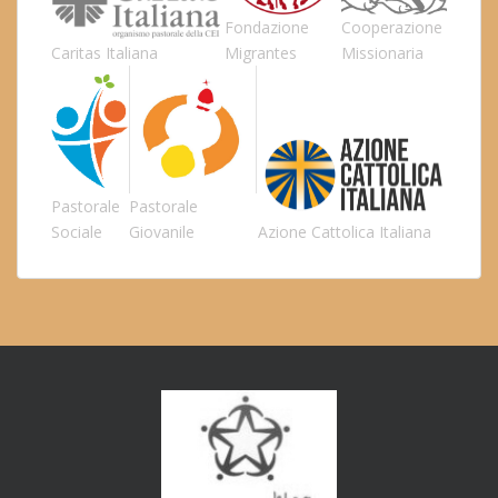
Fondazione
Cooperazione
Caritas Italiana
Migrantes
Missionaria
Pastorale
Pastorale
Sociale
Giovanile
Azione Cattolica Italiana