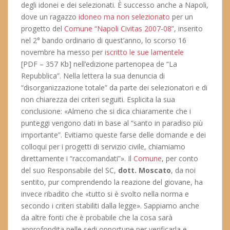
degli idonei e dei selezionati. È successo anche a Napoli,
dove un ragazzo
idoneo ma non selezionato
per un
progetto del
Comune “Napoli Civitas 2007-08”
, inserito
nel 2° bando ordinario di quest’anno, lo scorso 16
novembre ha messo per
iscritto le sue lamentele
[PDF – 357 Kb] nell’edizione partenopea de “La
Repubblica”. Nella lettera la sua denuncia di
“disorganizzazione totale” da parte dei selezionatori e di
non chiarezza dei criteri seguiti. Esplicita la sua
conclusione: «Almeno che si dica chiaramente che i
punteggi vengono dati in base al “santo in paradiso più
importante”. Evitiamo queste farse delle domande e dei
colloqui per i progetti di servizio civile, chiamiamo
direttamente i “raccomandati”». Il
Comune
, per conto
del suo Responsabile del SC,
dott. Moscato
, da noi
sentito, pur comprendendo la reazione del giovane, ha
invece ribadito che «tutto si è svolto nella norma e
secondo i criteri stabiliti dalla legge». Sappiamo anche
da altre fonti che è probabile che la cosa sarà
approfondita nelle sedi opportune per verificarla e