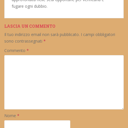
fugare ogni dubbio.
LASCIA UN COMMENTO
Il tuo indirizzo email non sarà pubblicato.
I campi obbligatori
sono contrassegnati
*
Commento
*
Nome
*