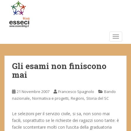
S
k
i
p
t
o
TOGGLE
m
a
i
Gli esami non finiscono
n
c
mai
o
n
t
21 Novembre 2007
Francesco Spagnolo
Bando
e
,
,
,
nazionale
Normativa e progetti
Regioni
Storia del SC
n
t
Le selezioni per il servizio civile, si sa, non sono mai
facili, soprattutto se le richieste dei ragazzi sono tante: è
facile scontentare molti con l’uscita della graduatoria