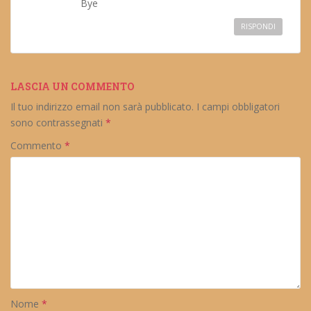
Bye
RISPONDI
LASCIA UN COMMENTO
Il tuo indirizzo email non sarà pubblicato.
I campi obbligatori
sono contrassegnati
*
Commento
*
Nome
*