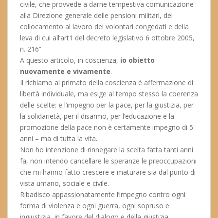
civile, che provvede a darne tempestiva comunicazione
alla Direzione generale delle pensioni militari, del
collocamento al lavoro dei volontari congedati e della
leva di cui all’art1 del decreto legislativo 6 ottobre 2005,
n. 216”.
A questo articolo, in coscienza,
io obietto
nuovamente e vivamente
.
Il richiamo al primato della coscienza è affermazione di
libertà individuale, ma esige al tempo stesso la coerenza
delle scelte: e l’impegno per la pace, per la giustizia, per
la solidarietà, per il disarmo, per l’educazione e la
promozione della pace non è certamente impegno di 5
anni – ma di tutta la vita.
Non ho intenzione di rinnegare la scelta fatta tanti anni
fa, non intendo cancellare le speranze le preoccupazioni
che mi hanno fatto crescere e maturare sia dal punto di
vista umano, sociale e civile.
Ribadisco appassionatamente l’impegno contro ogni
forma di violenza e ogni guerra, ogni sopruso e
ingiustizia, in favore del dialogo e della giustizia.