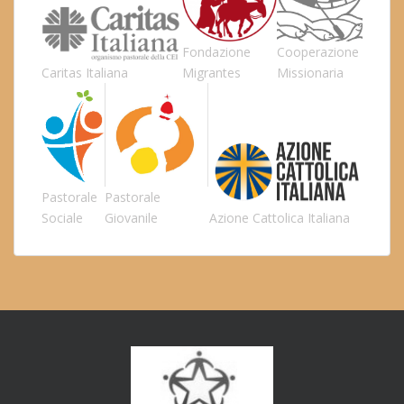
Fondazione
Cooperazione
Caritas Italiana
Migrantes
Missionaria
Pastorale
Pastorale
Sociale
Giovanile
Azione Cattolica Italiana