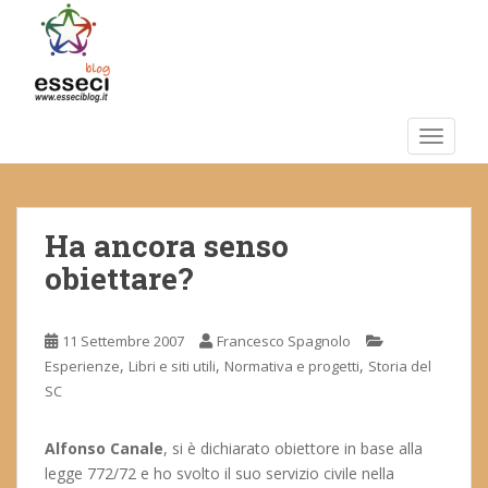
S
k
i
p
t
o
TOGGLE
m
a
i
Ha ancora senso
n
c
obiettare?
o
n
t
11 Settembre 2007
Francesco Spagnolo
e
,
,
,
Esperienze
Libri e siti utili
Normativa e progetti
Storia del
n
SC
t
Alfonso Canale
, si è dichiarato obiettore in base alla
legge 772/72 e ho svolto il suo servizio civile nella