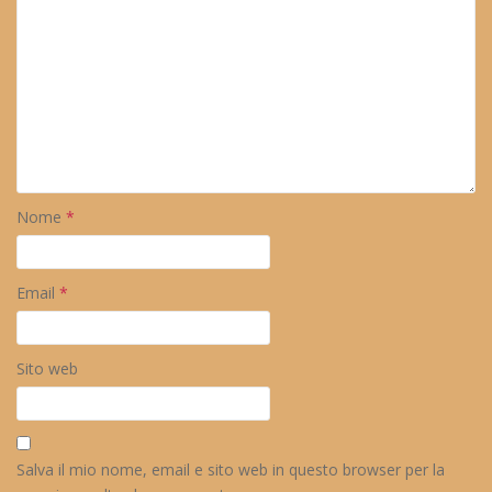
Nome
*
Email
*
Sito web
Salva il mio nome, email e sito web in questo browser per la