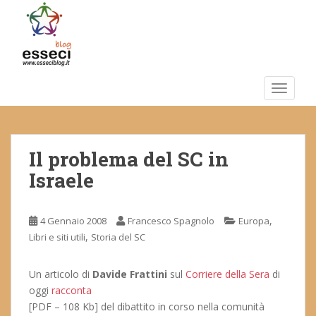
S
k
i
p
t
o
TOGGLE
m
a
i
Il problema del SC in
n
c
Israele
o
n
t
,
4 Gennaio 2008
Francesco Spagnolo
Europa
e
,
Libri e siti utili
Storia del SC
n
t
Un articolo di
Davide Frattini
sul
Corriere della Sera
di
oggi
racconta
[PDF – 108 Kb] del dibattito in corso nella comunità