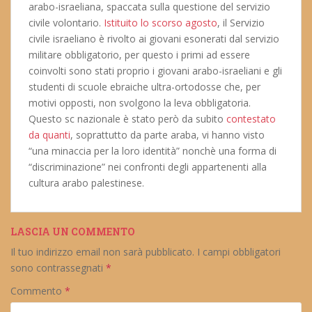
arabo-israeliana, spaccata sulla questione del servizio
civile volontario.
Istituito lo scorso agosto
, il Servizio
civile israeliano è rivolto ai giovani esonerati dal servizio
militare obbligatorio, per questo i primi ad essere
coinvolti sono stati proprio i giovani arabo-israeliani e gli
studenti di scuole ebraiche ultra-ortodosse che, per
motivi opposti, non svolgono la leva obbligatoria.
Questo sc nazionale è stato però da subito
contestato
da quanti
, soprattutto da parte araba, vi hanno visto
“una minaccia per la loro identità” nonchè una forma di
“discriminazione” nei confronti degli appartenenti alla
cultura arabo palestinese.
LASCIA UN COMMENTO
Il tuo indirizzo email non sarà pubblicato.
I campi obbligatori
sono contrassegnati
*
Commento
*