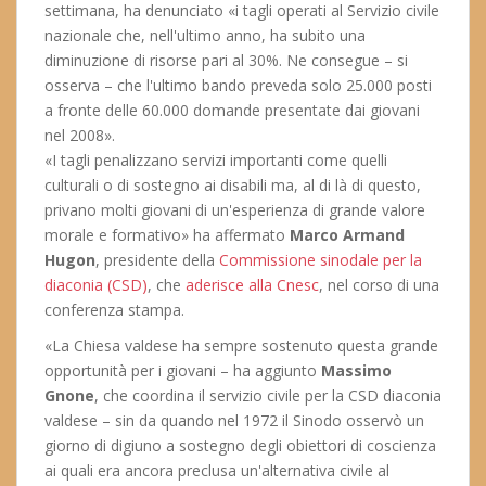
settimana, ha denunciato «i tagli operati al Servizio civile
nazionale che, nell'ultimo anno, ha subito una
diminuzione di risorse pari al 30%. Ne consegue – si
osserva – che l'ultimo bando preveda solo 25.000 posti
a fronte delle 60.000 domande presentate dai giovani
nel 2008».
«I tagli penalizzano servizi importanti come quelli
culturali o di sostegno ai disabili ma, al di là di questo,
privano molti giovani di un'esperienza di grande valore
morale e formativo» ha affermato
Marco Armand
Hugon
, presidente della
Commissione sinodale per la
diaconia (CSD)
, che
aderisce alla Cnesc
, nel corso di una
conferenza stampa.
«La Chiesa valdese ha sempre sostenuto questa grande
opportunità per i giovani – ha aggiunto
Massimo
Gnone
, che coordina il servizio civile per la CSD diaconia
valdese – sin da quando nel 1972 il Sinodo osservò un
giorno di digiuno a sostegno degli obiettori di coscienza
ai quali era ancora preclusa un'alternativa civile al