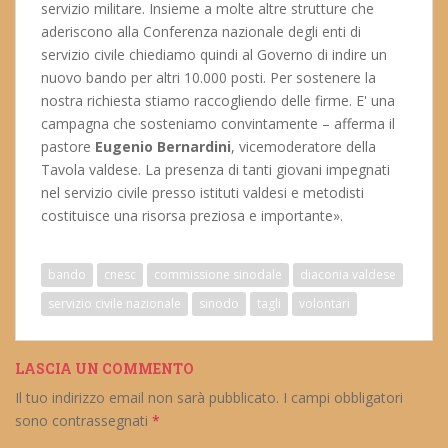
servizio militare. Insieme a molte altre strutture che
aderiscono alla Conferenza nazionale degli enti di
servizio civile chiediamo quindi al Governo di indire un
nuovo bando per altri 10.000 posti. Per sostenere la
nostra richiesta stiamo raccogliendo delle firme. E' una
campagna che sosteniamo convintamente – afferma il
pastore
Eugenio Bernardini
, vicemoderatore della
Tavola valdese. La presenza di tanti giovani impegnati
nel servizio civile presso istituti valdesi e metodisti
costituisce una risorsa preziosa e importante».
bando
cnesc
commissione sinodale
diaconia valdese
servizio civile nazionale
sinodo
tagli
volontari
LASCIA UN COMMENTO
Il tuo indirizzo email non sarà pubblicato.
I campi obbligatori
sono contrassegnati
*