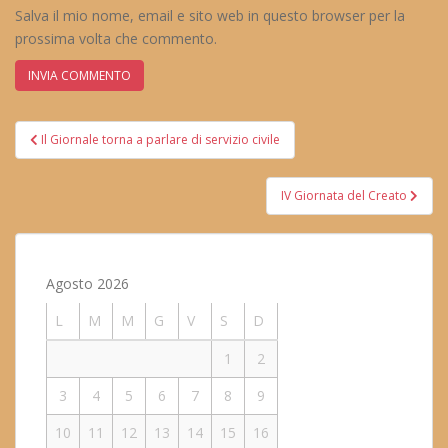
Salva il mio nome, email e sito web in questo browser per la
prossima volta che commento.
Navigazione
Il Giornale torna a parlare di servizio civile
articoli
IV Giornata del Creato
Agosto 2026
L
M
M
G
V
S
D
1
2
3
4
5
6
7
8
9
10
11
12
13
14
15
16