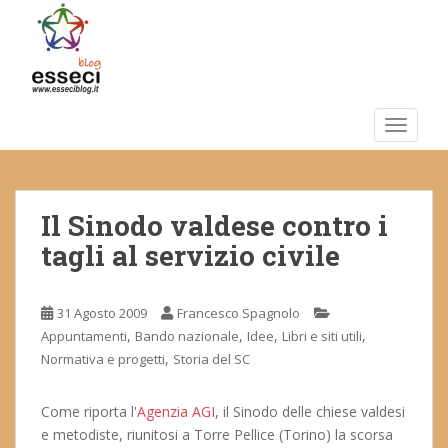
S
k
i
p
t
o
TOGGLE
m
a
i
Il Sinodo valdese contro i
n
c
tagli al servizio civile
o
n
t
31 Agosto 2009
Francesco Spagnolo
e
,
,
,
,
Appuntamenti
Bando nazionale
Idee
Libri e siti utili
n
,
Normativa e progetti
Storia del SC
t
Come riporta l'
Agenzia AGI
, il Sinodo delle chiese valdesi
e metodiste, riunitosi a Torre Pellice (Torino) la scorsa