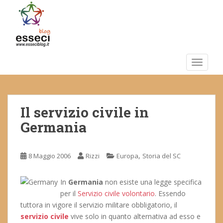
S
k
i
p
t
o
TOGGLE
m
a
i
Il servizio civile in
n
c
Germania
o
n
t
,
8 Maggio 2006
Rizzi
Europa
Storia del SC
e
n
In
Germania
non esiste una legge specifica
t
per il
Servizio civile volontario
. Essendo
tuttora in vigore il servizio militare obbligatorio, il
servizio civile
vive solo in quanto alternativa ad esso e