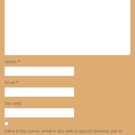
Nome
*
Email
*
Sito web
Salva il mio nome, email e sito web in questo browser per la