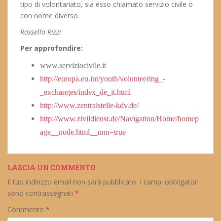
tipo di volontariato, sia esso chiamato servizio civile o
con nome diverso.
Rossella Rizzi
Per approfondire:
www.serviziocivile.it
http://europa.eu.int/youth/volunteering_-
_exchanges/index_de_it.html
http://www.zentralstelle-kdv.de/
http://www.zivildienst.de/Navigation/Home/homep
age__node.html__nnn=true
LASCIA UN COMMENTO
Il tuo indirizzo email non sarà pubblicato.
I campi obbligatori
sono contrassegnati
*
Commento
*