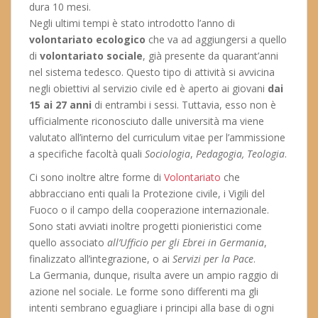
dura 10 mesi.
Negli ultimi tempi è stato introdotto l’anno di
volontariato ecologico
che va ad aggiungersi a quello
di
volontariato sociale
, già presente da quarant’anni
nel sistema tedesco. Questo tipo di attività si avvicina
negli obiettivi al servizio civile ed è aperto ai giovani
dai
15 ai 27 anni
di entrambi i sessi. Tuttavia, esso non è
ufficialmente riconosciuto dalle università ma viene
valutato all’interno del curriculum vitae per l’ammissione
a specifiche facoltà quali
Sociologia
,
Pedagogia, Teologia
.
Ci sono inoltre altre forme di
Volontariato
che
abbracciano enti quali la Protezione civile, i Vigili del
Fuoco o il campo della cooperazione internazionale.
Sono stati avviati inoltre progetti pionieristici come
quello associato
all’Ufficio per gli Ebrei in Germania
,
finalizzato all’integrazione, o ai
Servizi per la Pace
.
La Germania, dunque, risulta avere un ampio raggio di
azione nel sociale. Le forme sono differenti ma gli
intenti sembrano eguagliare i principi alla base di ogni