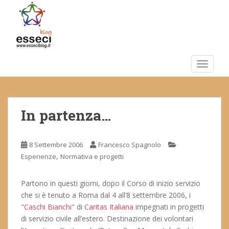
S
k
i
p
t
o
TOGGLE
m
a
i
In partenza…
n
c
o
8 Settembre 2006
Francesco Spagnolo
n
,
Esperienze
Normativa e progetti
t
e
n
Partono in questi giorni, dopo il Corso di inizio servizio
t
che si è tenuto a Roma dal 4 all’8 settembre 2006, i
"
Caschi Bianchi
" di
Caritas Italiana
impegnati in progetti
di servizio civile all’estero. Destinazione dei volontari