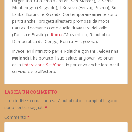
l’Argentina, Guatemala (Peten, San Marcos), la Serbia-
Montenegro (Belgrado), il Kosovo (Ferizaj, Prizren), Sri
Lanka, Burundi e Rwanda. Contemporaneamente sono
partiti anche i progetti all’estero promossi da molte
Caritas diocesane come quelle di Mazara del Vallo
(Tunisia e Brasile) e
Roma
(Mozambico, Repubblica
Democratica del Congo, Bosnia-Erzegovina).
Invece ieri il ministro per le Politiche giovanili,
Giovanna
Melandri
, ha portato il suo saluto ai giovani volontari
della
federazione Scs/Cnos
, in partenza anche loro per il
servizio civile all’estero.
LASCIA UN COMMENTO
Il tuo indirizzo email non sarà pubblicato.
I campi obbligatori
sono contrassegnati
*
Commento
*