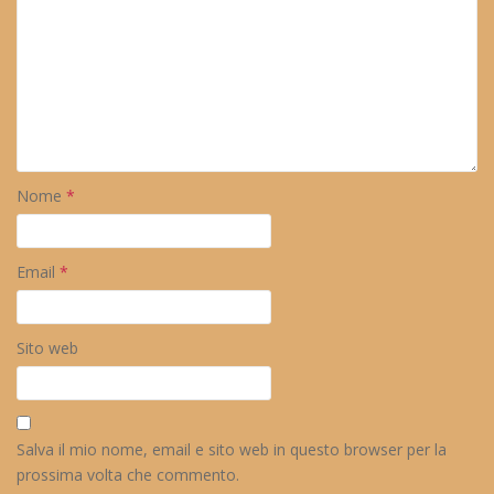
Nome
*
Email
*
Sito web
Salva il mio nome, email e sito web in questo browser per la
prossima volta che commento.