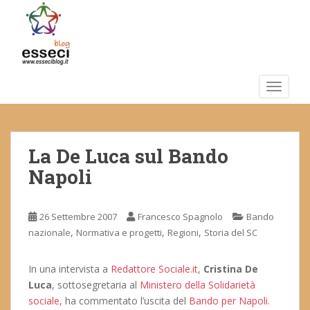
S
k
i
p
t
o
TOGGLE
m
a
i
La De Luca sul Bando
n
c
Napoli
o
n
t
26 Settembre 2007
Francesco Spagnolo
Bando
e
,
,
,
nazionale
Normativa e progetti
Regioni
Storia del SC
n
t
In una intervista a
Redattore Sociale.it
,
Cristina De
Luca
, sottosegretaria al
Ministero della Solidarietà
sociale
, ha commentato l’uscita del
Bando per Napoli
.