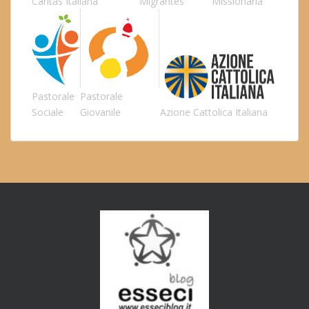
Caritas Italiana
Migrantes
Missionaria
Pastorale
Pastorale
Sociale
Giovanile
Azione Cattolica Italiana