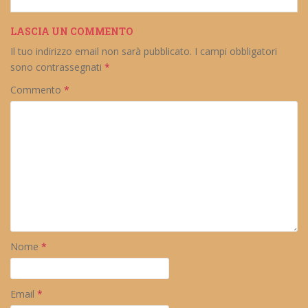
LASCIA UN COMMENTO
Il tuo indirizzo email non sarà pubblicato.
I campi obbligatori
sono contrassegnati
*
Commento
*
Nome
*
Email
*