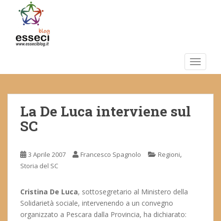
S
k
i
p
t
o
TOGGLE
m
a
i
La De Luca interviene sul
n
c
SC
o
n
t
,
3 Aprile 2007
Francesco Spagnolo
Regioni
e
Storia del SC
n
t
Cristina De Luca
, sottosegretario al Ministero della
Solidarietà sociale, intervenendo a un convegno
organizzato a Pescara dalla Provincia, ha dichiarato: