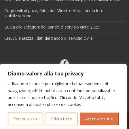
Corpi civili di pace, l’idea del Ministro Abodi per la loro
stabilizzazione
Guida alla selezioni del bando di servizio civile 2023
CNESC analizza i dati del bando di servizio civile
Facebook
Email
Diamo valore alla tua privacy
X
Utilizziamo i cookie per migliorare la tua esperienza di
navigazione, offrirti pubblicità o contenuti personalizzati e
analizzare il nostro traffico. Cliccando “Accetta tutti”,
acconsenti al nostro utilizzo dei cookie.
Personalizza
Rifiuta tutto
Accettare tutto
Copyright 2025 | info@esseciblog.it | Tema per
Colorlib
Disegnato da
WordPress