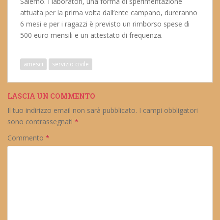
Salerno. I laboratori, una forma di sperimentazione
attuata per la prima volta dall’ente campano, dureranno
6 mesi e per i ragazzi è previsto un rimborso spese di
500 euro mensili e un attestato di frequenza.
amesci
servizio civile
LASCIA UN COMMENTO
Il tuo indirizzo email non sarà pubblicato.
I campi obbligatori
sono contrassegnati
*
Commento
*