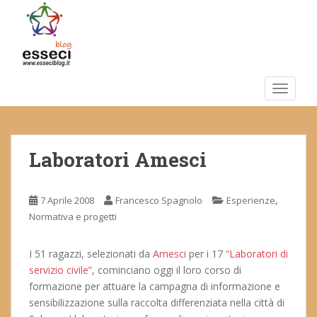
S
k
i
p
t
o
TOGGLE
m
a
i
Laboratori Amesci
n
c
o
,
7 Aprile 2008
Francesco Spagnolo
Esperienze
n
Normativa e progetti
t
e
n
I 51 ragazzi, selezionati da
Amesci
per i 17
“Laboratori di
t
servizio civile”
, cominciano oggi il loro corso di
formazione per attuare la campagna di informazione e
sensibilizzazione sulla raccolta differenziata nella città di