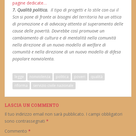
pagine dedicate…
7. Qualità politica.
Il tipo di progetti e lo stile con cui il
Scn si pone di fronte ai bisogni del territorio ha un ottica
di promozione e di advocacy attenta al superamento delle
cause delle povertà. Dovrebbe così promuove un
cambiamento di cultura e di mentalità nella comunità
nella direzione di un nuovo modello di welfare di
comunità e nella direzione di un nuovo modello di difesa
popolare nonviolenta.
legge
nonviolenza
politica
poveri
qualità
riforma
servizio civile nazionale
LASCIA UN COMMENTO
Il tuo indirizzo email non sarà pubblicato.
I campi obbligatori
sono contrassegnati
*
Commento
*