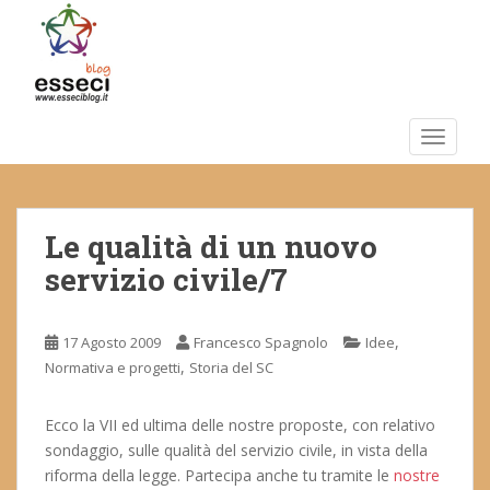
S
k
i
p
t
o
TOGGLE
m
a
i
Le qualità di un nuovo
n
c
servizio civile/7
o
n
t
,
17 Agosto 2009
Francesco Spagnolo
Idee
e
,
Normativa e progetti
Storia del SC
n
t
Ecco la VII ed ultima delle nostre proposte, con relativo
sondaggio, sulle qualità del servizio civile, in vista della
riforma della legge. Partecipa anche tu tramite le
nostre