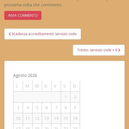
prossima volta che commento.
Navigazione
Scadenza accreditamento servizio civile
articoli
Trento: servizio civile + 6
Agosto 2026
L
M
M
G
V
S
D
1
2
3
4
5
6
7
8
9
10
11
12
13
14
15
16
17
18
19
20
21
22
23