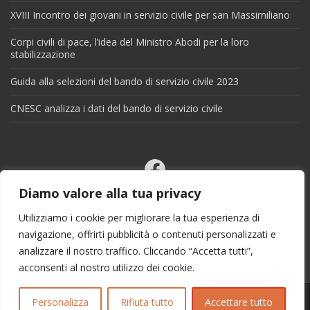
XVIII Incontro dei giovani in servizio civile per san Massimiliano
Corpi civili di pace, l’idea del Ministro Abodi per la loro
stabilizzazione
Guida alla selezioni del bando di servizio civile 2023
CNESC analizza i dati del bando di servizio civile
Facebook
Email
Diamo valore alla tua privacy
X
Utilizziamo i cookie per migliorare la tua esperienza di
navigazione, offrirti pubblicità o contenuti personalizzati e
analizzare il nostro traffico. Cliccando “Accetta tutti”,
acconsenti al nostro utilizzo dei cookie.
Personalizza
Rifiuta tutto
Accettare tutto
Copyright 2025 | info@esseciblog.it | Tema per
Colorlib
Disegnato da