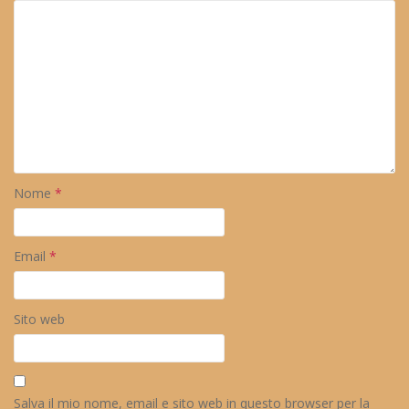
Nome
*
Email
*
Sito web
Salva il mio nome, email e sito web in questo browser per la