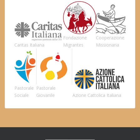
Fondazione
Cooperazione
Caritas Italiana
Migrantes
Missionaria
Pastorale
Pastorale
Sociale
Giovanile
Azione Cattolica Italiana