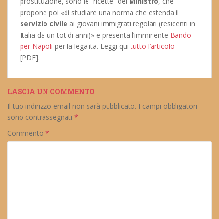
prostituzione, sono le “ricette” del
Ministro
, che
propone poi «di studiare una norma che estenda il
servizio civile
ai giovani immigrati regolari (residenti in
Italia da un tot di anni)» e presenta l’imminente
Bando
per Napoli
per la legalità. Leggi qui
tutto l’articolo
[PDF].
LASCIA UN COMMENTO
Il tuo indirizzo email non sarà pubblicato.
I campi obbligatori
sono contrassegnati
*
Commento
*