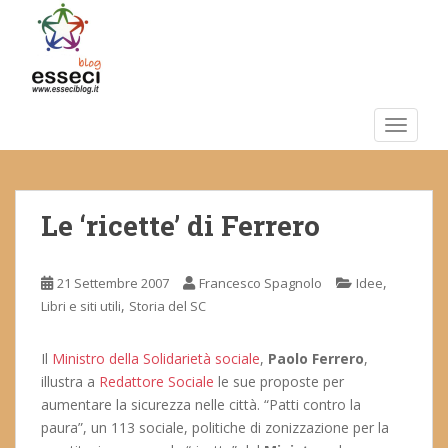
S
k
i
p
t
o
TOGGLE
m
a
i
Le ‘ricette’ di Ferrero
n
c
o
,
21 Settembre 2007
Francesco Spagnolo
Idee
n
,
Libri e siti utili
Storia del SC
t
e
n
Il
Ministro della Solidarietà sociale
,
Paolo Ferrero
,
t
illustra a
Redattore Sociale
le sue proposte per
aumentare la sicurezza nelle città. “Patti contro la
paura”, un 113 sociale, politiche di zonizzazione per la