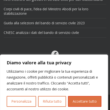
Corpi civili di pace, l’idea del Ministro Abodi per la loro
stabilizzazione
Guida alla selezioni del bando di servizio civile 2023
CNESC analizza i dati del bando di servizio civile
Facebook
Email
Diamo valore alla tua privacy
X
Utilizziamo i cookie per migliorare la tua esperienza di
navigazione, offrirti pubblicità o contenuti personalizzati e
analizzare il nostro traffico. Cliccando “Accetta tutti”,
acconsenti al nostro utilizzo dei cookie.
Personalizza
Rifiuta tutto
Accettare tutto
Copyright 2025 | info@esseciblog.it | Tema per
Colorlib
Disegnato da
WordPress