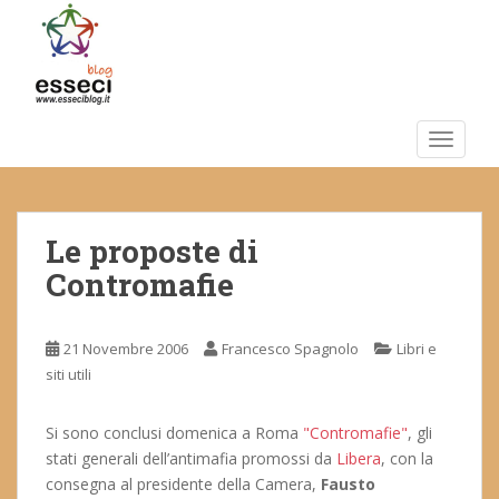
S
k
i
p
t
o
TOGGLE
m
a
i
Le proposte di
n
c
Contromafie
o
n
t
21 Novembre 2006
Francesco Spagnolo
Libri e
e
siti utili
n
t
Si sono conclusi domenica a Roma
"Contromafie"
, gli
stati generali dell’antimafia promossi da
Libera
, con la
consegna al presidente della Camera,
Fausto