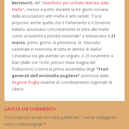
Bertinotti
, del
"Manifesto per un’Italia liberata dalle
Mafie"
, messo a punto durante la tre giorni romana
dalla associazioni anti-mafia e anti-racket. Tra le
proposte anche quella che il Parlamento e il Governo
italiano assumano concretamente la lotta alle mafie
come un’autentica priorità nazionale" e istituiscano il
21
marzo
, primo giorno di primavera, la "Giornata
nazionale in memoria di tutte le vittime di Mafia".
L’iniziativa sta già avendo un seguito, il 25 novembre a
Bari (dalle ore 16.00, presso l’Aula magna del
Politecnico) si terrà la prima assemblea degli
"Stati
generali dell’antimafia pugliese"
promossi dalla
Regione Puglia
insieme al coordinamento regionale di
Libera.
LASCIA UN COMMENTO
Il tuo indirizzo email non sarà pubblicato.
I campi obbligatori
sono contrassegnati
*