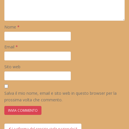
Nome
*
Email
*
Sito web
Salva il mio nome, email e sito web in questo browser per la
prossima volta che commento.
Navigazione
La riforma del servizio civile nazionale/4