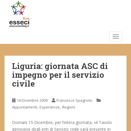
S
k
i
p
t
o
TOGGLE
m
a
i
Liguria: giornata ASC di
n
c
impegno per il servizio
o
civile
n
t
e
14 Dicembre 2009
Francesco Spagnolo
n
,
,
Appuntamenti
Esperienze
Regioni
t
Domani 15 Dicembre, per l’intera giornata, «il Tavolo
genovese degli enti di Servizio civile sarà presente in