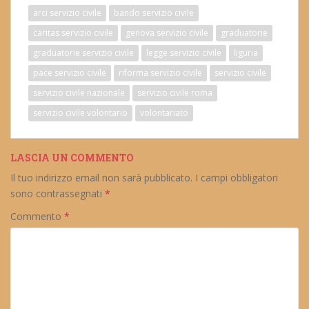
arci servizio civile
bando servizio civile
caritas servizio civile
genova servizio civile
graduatorie
graduatorie servizio civile
legge servizio civile
liguria
pace servizio civile
riforma servizio civile
servizio civile
servizio civile nazionale
servizio civile roma
servizio civile volontario
volontariato
LASCIA UN COMMENTO
Il tuo indirizzo email non sarà pubblicato.
I campi obbligatori
sono contrassegnati
*
Commento
*