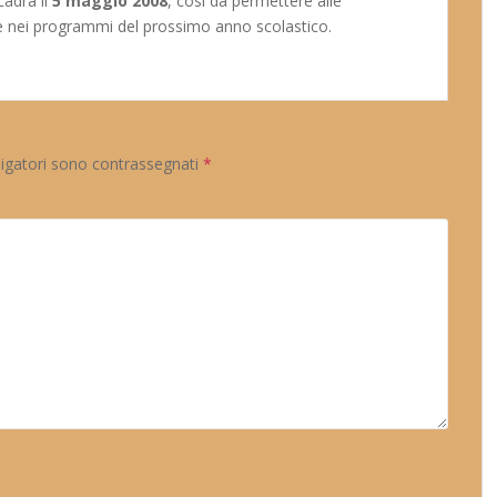
cadrà il
5 maggio 2008
, così da permettere alle
vile nei programmi del prossimo anno scolastico.
ligatori sono contrassegnati
*