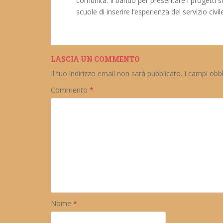
comunità. Il bando per presentare i progetti s
scuole di inserire l’esperienza del servizio ci
LASCIA UN COMMENTO
Il tuo indirizzo email non sarà pubblicato.
I campi obb
Commento
*
Nome
*