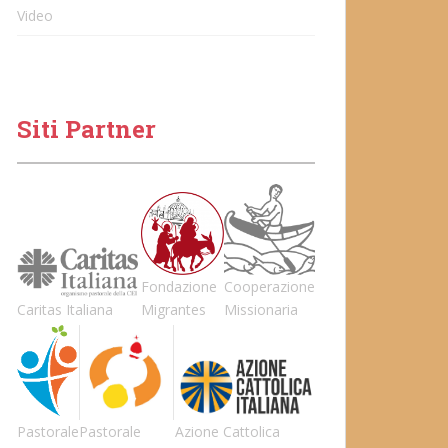
Video
Siti Partner
Fondazione
Cooperazione
Caritas Italiana
Migrantes
Missionaria
Pastorale
Pastorale
Azione Cattolica