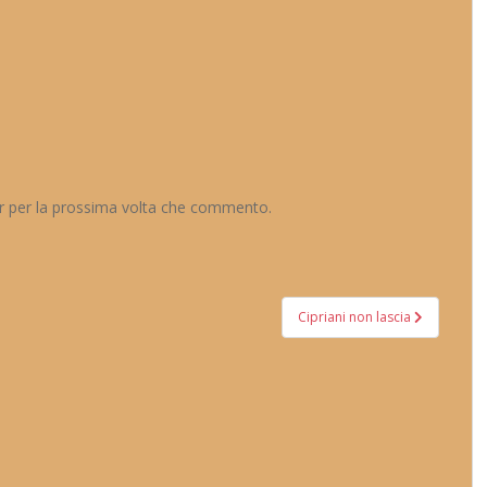
er per la prossima volta che commento.
Cipriani non lascia