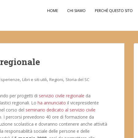
HOME
CHI SIAMO
PERCHÈ QUESTO SITO
 regionale
,
,
,
Esperienze
Libri e siti utili
Regioni
Storia del SC
bando per progetti di
servizio civile regionale
da
lastici regionali. Lo
ha annunciato
il vicepresidente
 nel corso del
seminario dedicato al servizio civile
. I percorsi prevedono 40 ore di formazione da
stituzione scolastica e dovranno contenere anche attività
la responsabilità sociale delle persone e delle