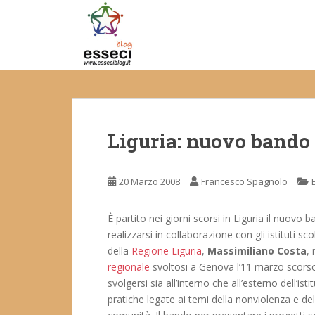
S
k
i
p
t
o
m
a
Liguria: nuovo bando
i
n
c
20 Marzo 2008
Francesco Spagnolo
o
n
t
È partito nei giorni scorsi in Liguria il nuovo 
e
realizzarsi in collaborazione con gli istituti sco
n
della
Regione Liguria
,
Massimiliano Costa
,
t
regionale
svoltosi a Genova l’11 marzo scorso
svolgersi sia all’interno che all’esterno dell’i
pratiche legate ai temi della nonviolenza e del