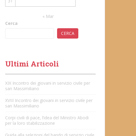
31
« Mar
Cerca
CERCA
Ultimi Articoli
XIX Incontro dei giovani in servizio civile per
san Massimiliano
XVIII Incontro dei giovani in servizio civile per
san Massimiliano
Corpi civili di pace, l’idea del Ministro Abodi
per la loro stabilizzazione
Guida alla selezioni del bando di servizio civile