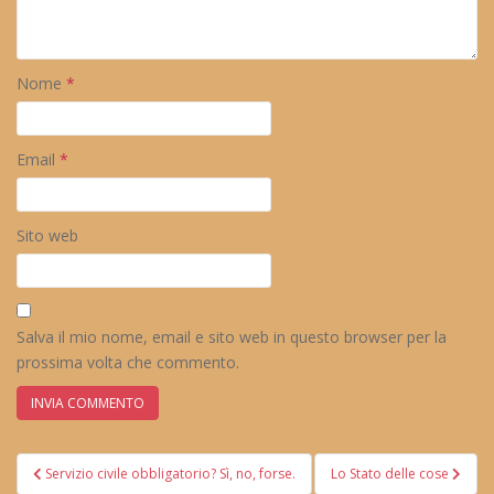
Nome
*
Email
*
Sito web
Salva il mio nome, email e sito web in questo browser per la
prossima volta che commento.
Navigazione
Servizio civile obbligatorio? Sì, no, forse.
Lo Stato delle cose