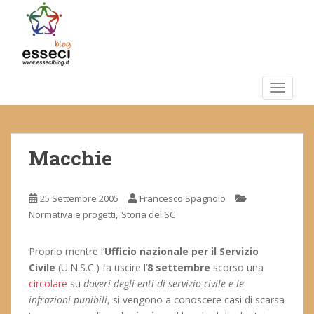
S
k
i
p
t
o
TOGGLE
m
a
i
Macchie
n
c
o
25 Settembre 2005
Francesco Spagnolo
n
,
Normativa e progetti
Storia del SC
t
e
n
Proprio mentre l’
Ufficio nazionale per il Servizio
t
Civile
(U.N.S.C.) fa uscire l’
8 settembre
scorso una
circolare
su
doveri degli enti di servizio civile e le
infrazioni punibili
, si vengono a conoscere casi di scarsa