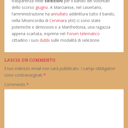
trasparenza nelle
selezioni
per il bando dei volontari
dello scorso
giugno
. A Marcianise, nel casertano,
l’amministrazione ha
annullato
addirittura tutto il bando,
nella Misericordia di
Cervinara
(AV) ci sono state
polemiche e dimissioni e a Manfredonia, una ragazza
appena scartata, esprime nel
Forum telematico
cittadino i suoi
dubbi
sulle modalità di selezione.
LASCIA UN COMMENTO
Il tuo indirizzo email non sarà pubblicato.
I campi obbligatori
sono contrassegnati
*
Commento
*