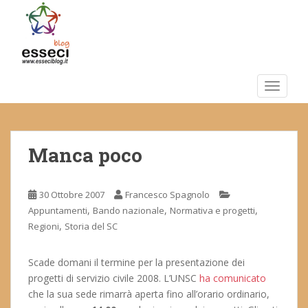
S
k
i
p
t
o
TOGGLE
m
a
i
Manca poco
n
c
o
30 Ottobre 2007
Francesco Spagnolo
n
,
,
,
Appuntamenti
Bando nazionale
Normativa e progetti
t
,
Regioni
Storia del SC
e
n
t
Scade domani il termine per la presentazione dei
progetti di servizio civile 2008. L’UNSC
ha comunicato
che la sua sede rimarrà aperta fino all’orario ordinario,