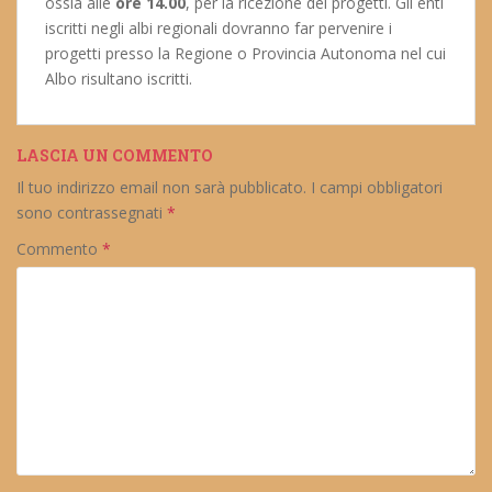
ossia alle
ore 14.00
, per la ricezione dei progetti. Gli enti
iscritti negli albi regionali dovranno far pervenire i
progetti presso la Regione o Provincia Autonoma nel cui
Albo risultano iscritti.
LASCIA UN COMMENTO
Il tuo indirizzo email non sarà pubblicato.
I campi obbligatori
sono contrassegnati
*
Commento
*