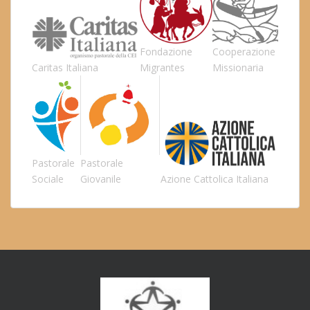
Fondazione
Cooperazione
Caritas Italiana
Migrantes
Missionaria
Pastorale
Pastorale
Sociale
Giovanile
Azione Cattolica Italiana