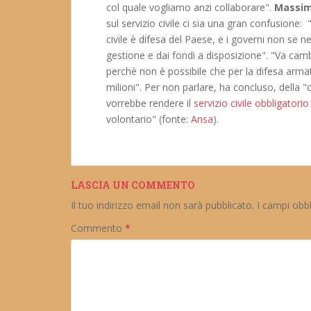
col quale vogliamo anzi collaborare".
Massimo
sul servizio civile ci sia una gran confusione: 
civile è difesa del Paese, e i governi non se 
gestione e dai fondi a disposizione". "Va ca
perchè non è possibile che per la difesa armat
milioni". Per non parlare, ha concluso, della "
vorrebbe rendere il
servizio civile obbligatorio
volontario" (fonte:
Ansa
).
LASCIA UN COMMENTO
Il tuo indirizzo email non sarà pubblicato.
I campi obb
Commento
*