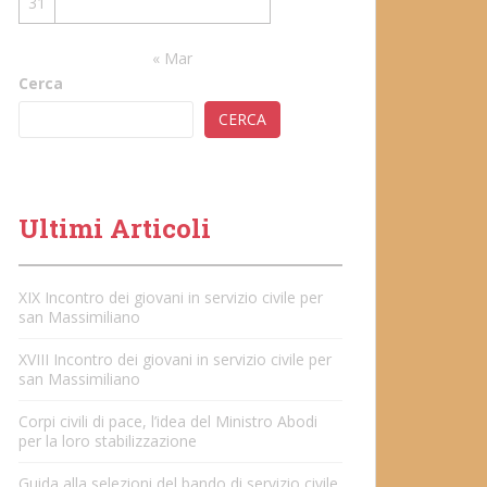
31
« Mar
Cerca
CERCA
Ultimi Articoli
XIX Incontro dei giovani in servizio civile per
san Massimiliano
XVIII Incontro dei giovani in servizio civile per
san Massimiliano
Corpi civili di pace, l’idea del Ministro Abodi
per la loro stabilizzazione
Guida alla selezioni del bando di servizio civile