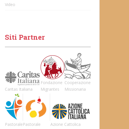
Video
Siti Partner
Fondazione
Cooperazione
Caritas Italiana
Migrantes
Missionaria
Pastorale
Pastorale
Azione Cattolica