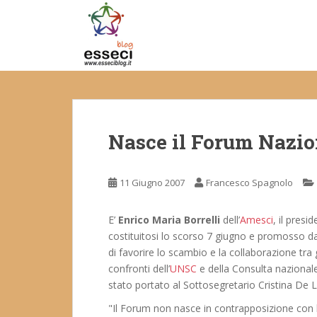
S
k
i
p
t
o
m
a
Nasce il Forum Nazio
i
n
c
11 Giugno 2007
Francesco Spagnolo
o
n
t
E’
Enrico Maria Borrelli
dell’
Amesci
, il presi
e
costituitosi lo scorso 7 giugno e promosso da 
n
di favorire lo scambio e la collaborazione tra 
t
confronti dell’
UNSC
e della Consulta nazionale
stato portato al Sottosegretario Cristina De 
"Il Forum non nasce in contrapposizione con 