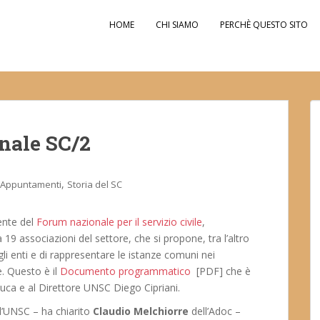
HOME
CHI SIAMO
PERCHÈ QUESTO SITO
nale SC/2
,
Appuntamenti
Storia del SC
dente del
Forum nazionale per il servizio civile
,
19 associazioni del settore, che si propone, tra l’altro
gli enti e di rappresentare le istanze comuni nei
. Questo è il
Documento programmatico
[PDF] che è
Luca e al Direttore UNSC Diego Cipriani.
l’UNSC – ha chiarito
Claudio Melchiorre
dell’Adoc –