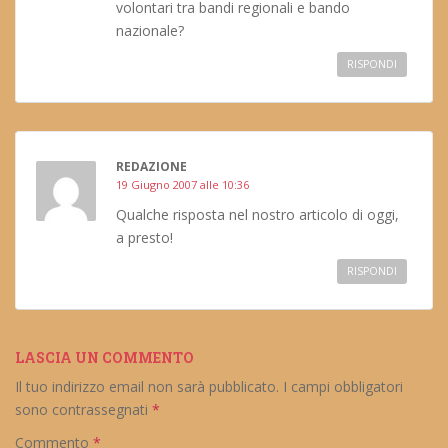
volontari tra bandi regionali e bando
nazionale?
RISPONDI
REDAZIONE
19 Giugno 2007 alle 10:36
Qualche risposta nel nostro articolo di oggi,
a presto!
RISPONDI
LASCIA UN COMMENTO
Il tuo indirizzo email non sarà pubblicato.
I campi obbligatori
sono contrassegnati
*
Commento
*