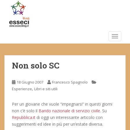
S
k
i
p
t
o
TOGGLE
m
a
i
Non solo SC
n
c
o
18 Giugno 2007
Francesco Spagnolo
n
,
Esperienze
Libri e siti utili
t
e
n
Per un giovane che vuole “impegnarsi” in questi giorni
t
non c’è solo il
Bando nazionale di servizio civile
. Su
Repubblica.it
di oggi un interessante articolo con
suggerimenti ed idee in più per un’estate diversa.