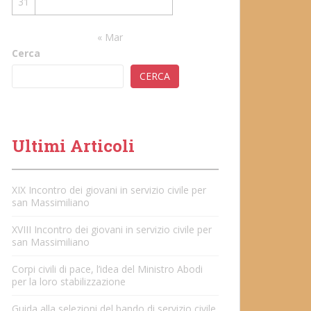
31
« Mar
Cerca
CERCA
Ultimi Articoli
XIX Incontro dei giovani in servizio civile per
san Massimiliano
XVIII Incontro dei giovani in servizio civile per
san Massimiliano
Corpi civili di pace, l’idea del Ministro Abodi
per la loro stabilizzazione
Guida alla selezioni del bando di servizio civile