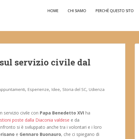
HOME
CHI SIAMO
PERCHÈ QUESTO SITO
ul servizio civile dal
,
,
,
,
Appuntamenti
Esperienze
Idee
Storia del SC
Udienza
n servizio civile con
Papa Benedetto XVI
ha
stioni poste dalla Diaconia valdese
e da
confronto si è sviluppato anche tra i volontari e i loro
erisano
e
Gennaro Buonauro
, che ci spiegano di