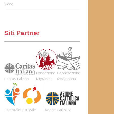
Video
Siti Partner
Fondazione
Cooperazione
Caritas Italiana
Migrantes
Missionaria
Pastorale
Pastorale
Azione Cattolica