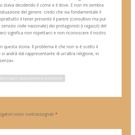
si stava decidendo il come e il dove. E non mi sembra
 situazione del genere. credo che sia fondamentale il
soprattutto il tener presente il parere (consultivo ma pur
rvizio civile naizonale) dei protagonisti (i ragazzi) del
arci significa non rispettarci e non riconoscere il nostro
n questa storia. Il problema è che non si è scelto il
i andrà dal rappresentante di un'altra religione, in
esenza».
ano Buonauro rappresentanti polemiche
ligatori sono contrassegnati
*