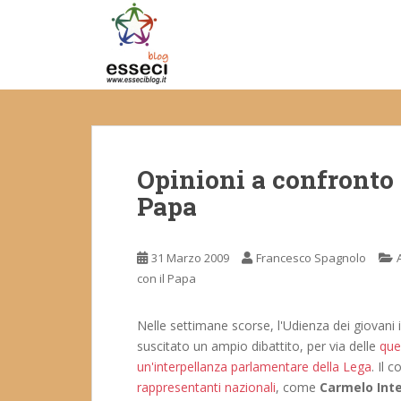
S
k
i
p
t
o
m
a
Opinioni a confronto s
i
n
Papa
c
o
n
31 Marzo 2009
Francesco Spagnolo
t
con il Papa
e
n
Nelle settimane scorse, l'Udienza dei giovani i
t
suscitato un ampio dibattito, per via delle
que
un'interpellanza parlamentare della Lega
. Il 
rappresentanti nazionali
, come
Carmelo Int