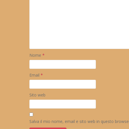
Nome
*
Email
*
Sito web
Salva il mio nome, email e sito web in questo brows