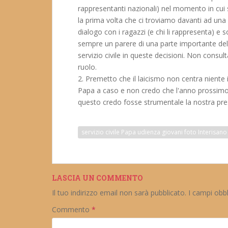
rappresentanti nazionali) nel momento in cui 
la prima volta che ci troviamo davanti ad una
dialogo con i ragazzi (e chi li rappresenta) e 
sempre un parere di una parte importante del se
servizio civile in queste decisioni. Non consult
ruolo.
2. Premetto che il laicismo non centra niente i
Papa a caso e non credo che l'anno prossimo s
questo credo fosse strumentale la nostra pr
servizio civile Papa udienza giovani foto Interis
LASCIA UN COMMENTO
Il tuo indirizzo email non sarà pubblicato.
I campi obb
Commento
*