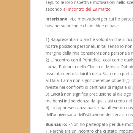
seguito le loro rispettive motivazioni nello sce
secondo
all'incontro del 28 marzo
.
Interisano:
«Le motivazioni per cui ho partec
basano su poche e chiare idee di base:
1) Rappresentiamo anche volontari che si rico
nostre posizioni personali, in tal senso io non 
margine della mia considerazione personale ne
2) L'incontro con il Pontefice, così come quals
Lama, Patriarca della Chiesa di Mosca, Rab
assolutamente la laicità dello Stato e in part
al Dalai Lama non significherebbe obbedirgli
riveste nei confronti di centinaia di migliaia di
3) Laicità non significa preclusione al dialogo 
ma bensì indipendenza da qualsiasi credo nel r
4) La rappresentanza partecipa all'evento così
dell'anniversario dell'istituzione del servizio civ
Buonauro:
«Non ho partecipato per due moti
1. Perchè era un incontro che ci stato imposto.