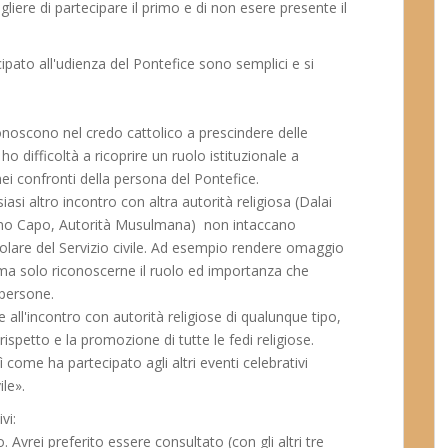
gliere di partecipare il primo e di non esere presente il
ipato all'udienza del Pontefice sono semplici e si
noscono nel credo cattolico a prescindere delle
ho difficoltà a ricoprire un ruolo istituzionale a
i confronti della persona del Pontefice.
iasi altro incontro con altra autorità religiosa (Dalai
bino Capo, Autorità Musulmana) non intaccano
icolare del Servizio civile. Ad esempio rendere omaggio
 ma solo riconoscerne il ruolo ed importanza che
 persone.
e all'incontro con autorità religiose di qualunque tipo,
ispetto e la promozione di tutte le fedi religiose.
 come ha partecipato agli altri eventi celebrativi
ile».
vi:
 Avrei preferito essere consultato (con gli altri tre