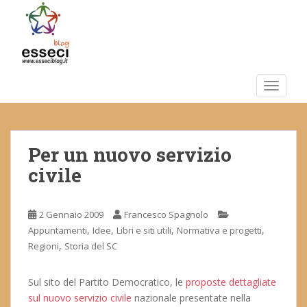
S
k
i
p
t
o
TOGGLE
m
a
i
Per un nuovo servizio
n
c
civile
o
n
t
2 Gennaio 2009
Francesco Spagnolo
e
,
,
,
,
Appuntamenti
Idee
Libri e siti utili
Normativa e progetti
n
,
Regioni
Storia del SC
t
Sul sito del Partito Democratico, le
proposte dettagliate
sul nuovo servizio civile
nazionale presentate nella