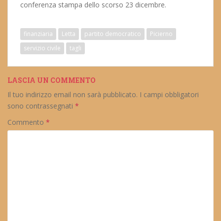
conferenza stampa dello scorso 23 dicembre.
finanziaria
Letta
partito democratico
Picierno
servizio civile
tagli
LASCIA UN COMMENTO
Il tuo indirizzo email non sarà pubblicato.
I campi obbligatori
sono contrassegnati
*
Commento
*