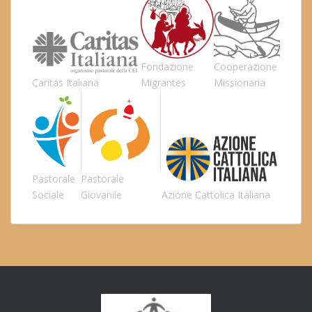
Fondazione
Cooperazione
Caritas Italiana
Migrantes
Missionaria
Pastorale
Pastorale
Sociale
Giovanile
Azione Cattolica Italiana