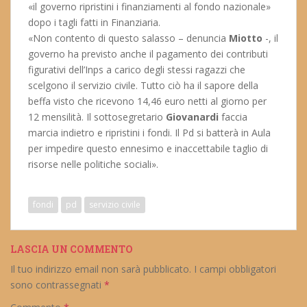
«il governo ripristini i finanziamenti al fondo nazionale»
dopo i tagli fatti in Finanziaria.
«Non contento di questo salasso – denuncia
Miotto
-, il
governo ha previsto anche il pagamento dei contributi
figurativi dell’Inps a carico degli stessi ragazzi che
scelgono il servizio civile. Tutto ciò ha il sapore della
beffa visto che ricevono 14,46 euro netti al giorno per
12 mensilità. Il sottosegretario
Giovanardi
faccia
marcia indietro e ripristini i fondi. Il Pd si batterà in Aula
per impedire questo ennesimo e inaccettabile taglio di
risorse nelle politiche sociali».
fondi
pd
servizio civile
LASCIA UN COMMENTO
Il tuo indirizzo email non sarà pubblicato.
I campi obbligatori
sono contrassegnati
*