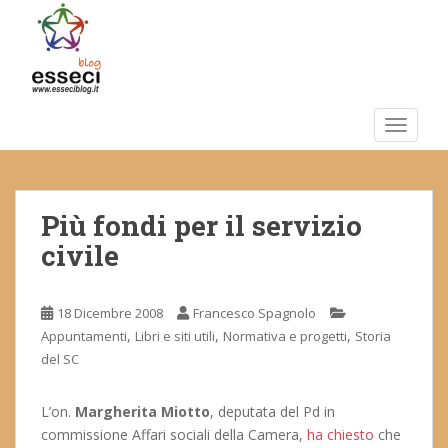
S
k
i
p
t
o
TOGGLE
m
a
i
Più fondi per il servizio
n
c
civile
o
n
t
18 Dicembre 2008
Francesco Spagnolo
e
,
,
,
Appuntamenti
Libri e siti utili
Normativa e progetti
Storia
n
del SC
t
L’on.
Margherita Miotto
, deputata del Pd in
commissione Affari sociali della Camera,
ha chiesto
che