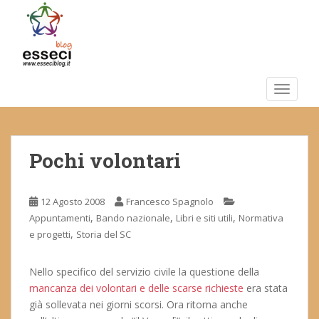
S
k
i
p
t
o
TOGGLE
m
a
i
Pochi volontari
n
c
o
12 Agosto 2008
Francesco Spagnolo
n
,
,
,
Appuntamenti
Bando nazionale
Libri e siti utili
Normativa
t
,
e progetti
Storia del SC
e
n
t
Nello specifico del servizio civile la questione della
mancanza dei volontari e delle scarse richieste
era stata
già sollevata nei giorni scorsi. Ora ritorna anche