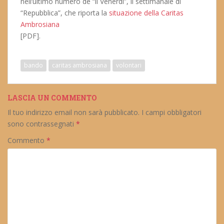
nell’ultimo numero de “il Venerdì”, il settimanale di
“Repubblica”, che riporta la
situazione della Caritas
Ambrosiana
[PDF].
bando
caritas ambrosiana
volontari
LASCIA UN COMMENTO
Il tuo indirizzo email non sarà pubblicato.
I campi obbligatori
sono contrassegnati
*
Commento
*