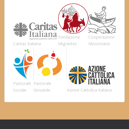
Fondazione
Cooperazione
Caritas Italiana
Migrantes
Missionaria
Pastorale
Pastorale
Sociale
Giovanile
Azione Cattolica Italiana