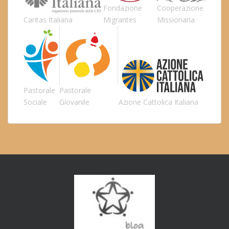
Fondazione
Cooperazione
Caritas Italiana
Migrantes
Missionaria
Pastorale
Pastorale
Sociale
Giovanile
Azione Cattolica Italiana