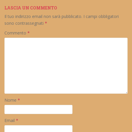
LASCIA UN COMMENTO
Il tuo indirizzo email non sarà pubblicato.
I campi obbligatori
sono contrassegnati
*
Commento
*
Nome
*
Email
*