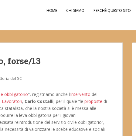
HOME
CHI SIAMO
PERCHÈ QUESTO SITO
o, forse/13
Storia del SC
ile obbligatorio
", registriamo anche l’
intervento
del
 Lavoratori
,
Carlo Costalli
, per il quale “le
proposte
di
ca statalista, che la nostra società si è messa alle
rodurre la leva obbligatoria per i giovani
sata reintroduzione del servizio civile obbligatorio”,
a necessità di valorizzare le scelte educative e sociali