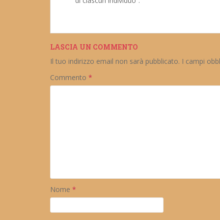
di ciascun individuo”.
LASCIA UN COMMENTO
Il tuo indirizzo email non sarà pubblicato.
I campi obb
Commento
*
Nome
*