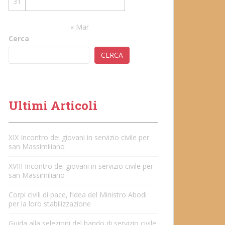
31
« Mar
Cerca
CERCA
Ultimi Articoli
XIX Incontro dei giovani in servizio civile per
san Massimiliano
XVIII Incontro dei giovani in servizio civile per
san Massimiliano
Corpi civili di pace, l’idea del Ministro Abodi
per la loro stabilizzazione
Guida alla selezioni del bando di servizio civile