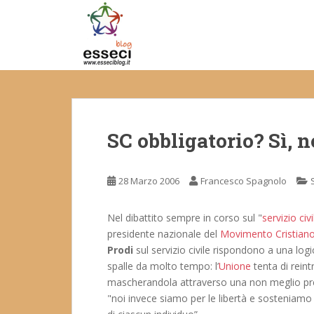
S
k
i
p
t
o
m
a
SC obbligatorio? Sì, n
i
n
c
28 Marzo 2006
Francesco Spagnolo
o
n
t
Nel dibattito sempre in corso sul "
servizio civ
e
presidente nazionale del
Movimento Cristiano
n
Prodi
sul servizio civile rispondono a una logi
t
spalle da molto tempo: l’
Unione
tenta di reint
mascherandola attraverso una non meglio preci
"noi invece siamo per le libertà e sosteniamo l