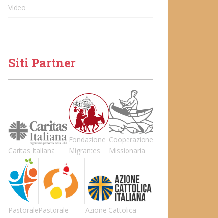
Video
Siti Partner
Fondazione
Cooperazione
Caritas Italiana
Migrantes
Missionaria
Pastorale
Pastorale
Azione Cattolica