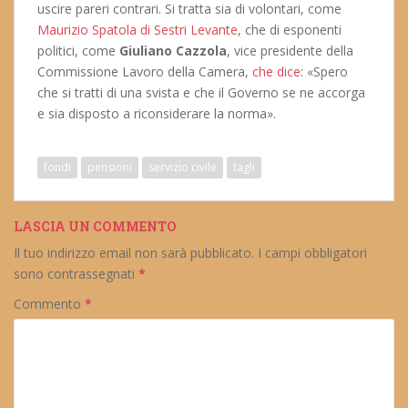
uscire pareri contrari. Si tratta sia di volontari, come
Maurizio Spatola di Sestri Levante
, che di esponenti
politici, come
Giuliano Cazzola
, vice presidente della
Commissione Lavoro della Camera,
che dice
: «Spero
che si tratti di una svista e che il Governo se ne accorga
e sia disposto a riconsiderare la norma».
fondi
pensioni
servizio civile
tagli
LASCIA UN COMMENTO
Il tuo indirizzo email non sarà pubblicato.
I campi obbligatori
sono contrassegnati
*
Commento
*