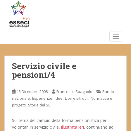
S
k
i
p
t
o
TOGGLE
m
a
i
Servizio civile e
n
c
pensioni/4
o
n
t
13 Dicembre 2008
Francesco Spagnolo
Bando
e
,
,
,
,
nazionale
Esperienze
Idee
Libri e siti utili
Normativa e
n
,
progetti
Storia del SC
t
Sul tema del cambio della forma pensionistica per i
volontari in servizio civile,
illustrata ieri
, continuano ad