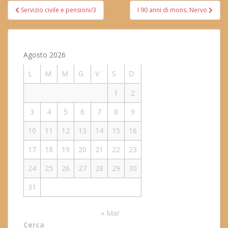
Navigazione
Servizio civile e pensioni/3
I 90 anni di mons. Nervo
articoli
Agosto 2026
L
M
M
G
V
S
D
1
2
3
4
5
6
7
8
9
10
11
12
13
14
15
16
17
18
19
20
21
22
23
24
25
26
27
28
29
30
31
« Mar
Cerca