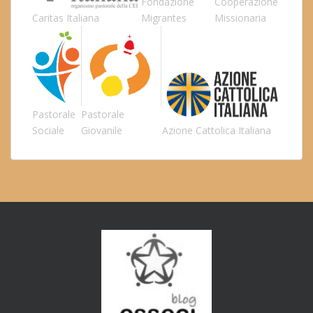
Fondazione
Cooperazione
Caritas Italiana
Migrantes
Missionaria
Pastorale
Pastorale
Sociale
Giovanile
Azione Cattolica Italiana