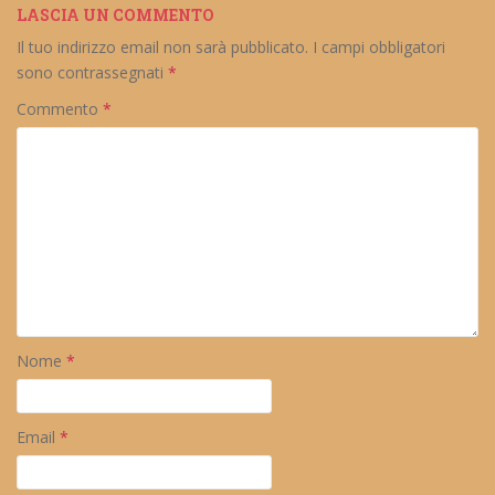
LASCIA UN COMMENTO
Il tuo indirizzo email non sarà pubblicato.
I campi obbligatori
sono contrassegnati
*
Commento
*
Nome
*
Email
*