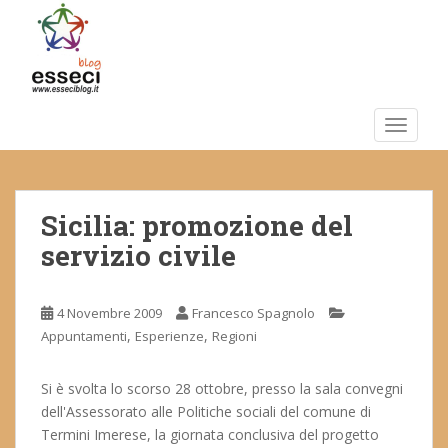
S
k
i
p
t
o
TOGGLE
m
a
i
Sicilia: promozione del
n
c
servizio civile
o
n
t
4 Novembre 2009
Francesco Spagnolo
e
,
,
Appuntamenti
Esperienze
Regioni
n
t
Si è svolta lo scorso 28 ottobre, presso la sala convegni
dell'Assessorato alle Politiche sociali del comune di
Termini Imerese, la giornata conclusiva del progetto