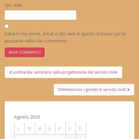
Sito web
Salva il mio nome, email e sito web in questo browser per la
prossima volta che commento.
Navigazione
Lombardia: seminario sulla progettazione del servizio civile
articoli
Diminuiscono i giovani in servizio civile
Agosto 2026
L
M
M
G
V
S
D