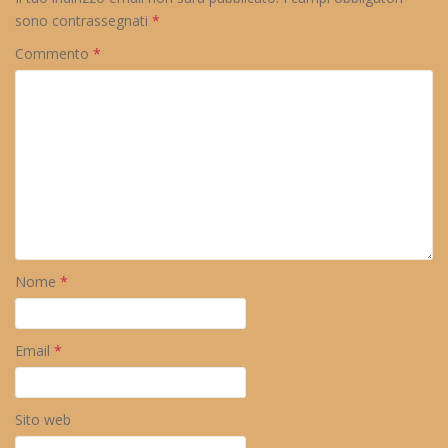
sono contrassegnati
*
Commento
*
Nome
*
Email
*
Sito web