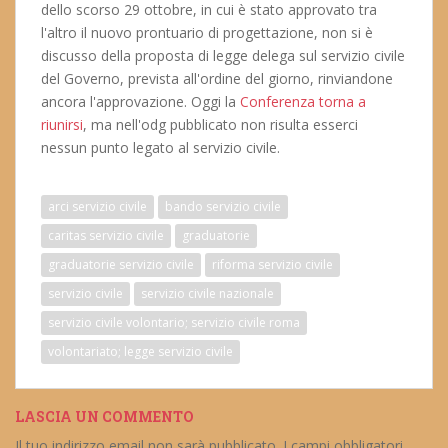
dello scorso 29 ottobre, in cui è stato approvato tra
l'altro il nuovo prontuario di progettazione, non si è
discusso della proposta di legge delega sul servizio civile
del Governo, prevista all'ordine del giorno, rinviandone
ancora l'approvazione. Oggi la
Conferenza torna a
riunirsi
, ma nell'odg pubblicato non risulta esserci
nessun punto legato al servizio civile.
arci servizio civile
bando servizio civile
caritas servizio civile
graduatorie
graduatorie servizio civile
riforma servizio civile
servizio civile
servizio civile nazionale
servizio civile volontario; servizio civile roma
volontariato; legge servizio civile
LASCIA UN COMMENTO
Il tuo indirizzo email non sarà pubblicato.
I campi obbligatori