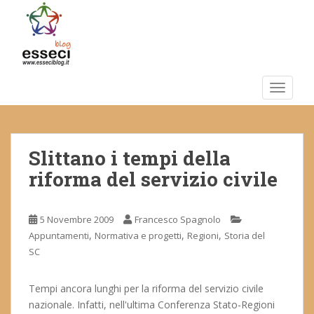
S
k
i
p
t
o
TOGGLE
m
a
i
Slittano i tempi della
n
c
riforma del servizio civile
o
n
t
5 Novembre 2009
Francesco Spagnolo
e
,
,
,
Appuntamenti
Normativa e progetti
Regioni
Storia del
n
SC
t
Tempi ancora lunghi per la riforma del servizio civile
nazionale. Infatti, nell'ultima Conferenza Stato-Regioni