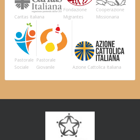
Fondazione
Cooperazione
Caritas Italiana
Migrantes
Missionaria
Pastorale
Pastorale
Sociale
Giovanile
Azione Cattolica Italiana