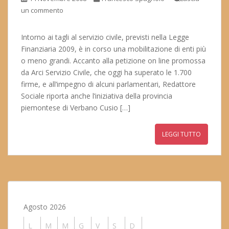
un commento
Intorno ai tagli al servizio civile, previsti nella Legge
Finanziaria 2009, è in corso una mobilitazione di enti più
o meno grandi. Accanto alla petizione on line promossa
da Arci Servizio Civile, che oggi ha superato le 1.700
firme, e all’impegno di alcuni parlamentari, Redattore
Sociale riporta anche l’iniziativa della provincia
piemontese di Verbano Cusio […]
LEGGI TUTTO
Agosto 2026
L
M
M
G
V
S
D