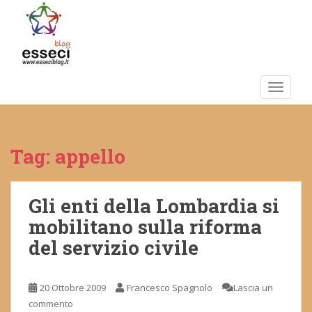
S
k
i
p
t
o
TOGGLE
m
a
i
Tag:
appello
n
c
o
n
Gli enti della Lombardia si
t
mobilitano sulla riforma
e
del servizio civile
n
t
20 Ottobre 2009
Francesco Spagnolo
Lascia un
commento