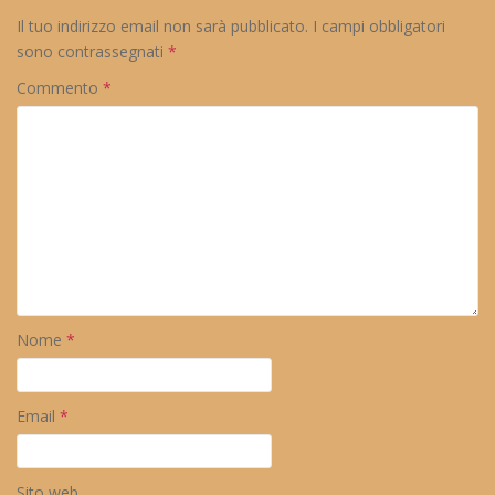
Il tuo indirizzo email non sarà pubblicato.
I campi obbligatori
sono contrassegnati
*
Commento
*
Nome
*
Email
*
Sito web