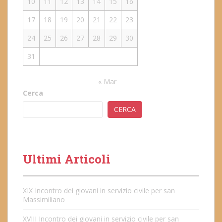
10
11
12
13
14
15
16
17
18
19
20
21
22
23
24
25
26
27
28
29
30
31
« Mar
Cerca
CERCA
Ultimi Articoli
XIX Incontro dei giovani in servizio civile per san
Massimiliano
XVIII Incontro dei giovani in servizio civile per san