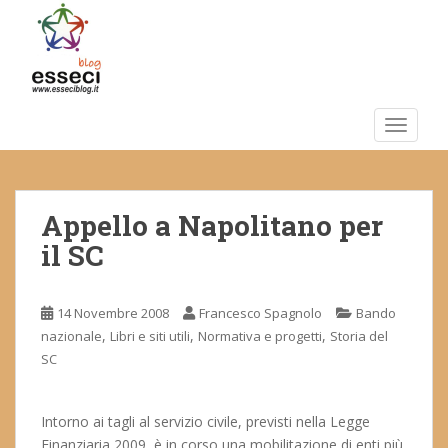
S
k
i
p
t
o
TOGGLE
m
a
i
Appello a Napolitano per
n
c
il SC
o
n
t
14 Novembre 2008
Francesco Spagnolo
Bando
e
,
,
,
nazionale
Libri e siti utili
Normativa e progetti
Storia del
n
SC
t
Intorno ai tagli al servizio civile, previsti nella Legge
Finanziaria 2009, è in corso una mobilitazione di enti più