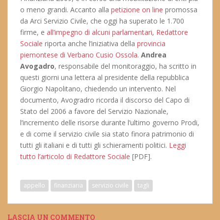
o meno grandi. Accanto alla
petizione on line
promossa
da Arci Servizio Civile, che oggi ha superato le 1.700
firme, e
all’impegno di alcuni parlamentari
,
Redattore
Sociale
riporta anche l’iniziativa della
provincia
piemontese di Verbano Cusio Ossola
.
Andrea
Avogadro
, responsabile del monitoraggio, ha scritto in
questi giorni una lettera al presidente della repubblica
Giorgio Napolitano, chiedendo un intervento. Nel
documento, Avogradro ricorda il discorso del Capo di
Stato del 2006 a favore del Servizio Nazionale,
l’incremento delle risorse durante l’ultimo governo Prodi,
e di come il servizio civile sia stato finora patrimonio di
tutti gli italiani e di tutti gli schieramenti politici.
Leggi
tutto l’articolo di Redattore Sociale
[PDF].
appello
finanziaria
servizio civile
tagli
LASCIA UN COMMENTO