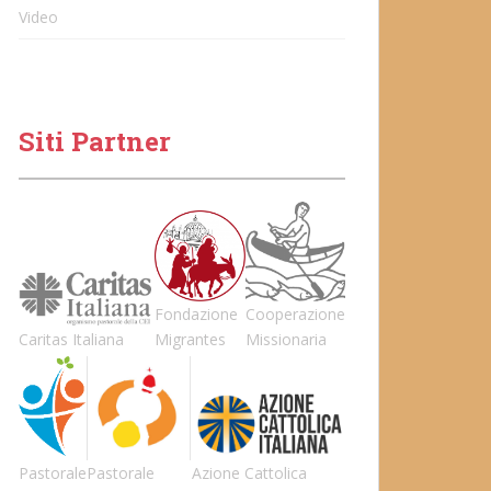
Video
Siti Partner
Fondazione
Cooperazione
Caritas Italiana
Migrantes
Missionaria
Pastorale
Pastorale
Azione Cattolica