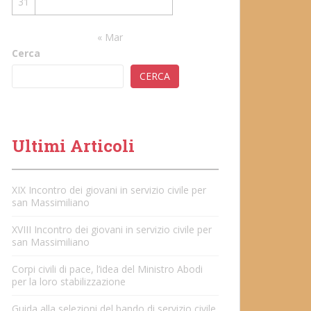
31
« Mar
Cerca
CERCA
Ultimi Articoli
XIX Incontro dei giovani in servizio civile per
san Massimiliano
XVIII Incontro dei giovani in servizio civile per
san Massimiliano
Corpi civili di pace, l’idea del Ministro Abodi
per la loro stabilizzazione
Guida alla selezioni del bando di servizio civile