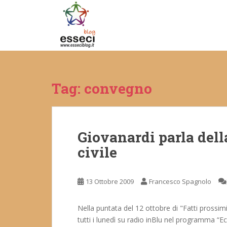
S
k
i
p
t
o
m
Tag:
convegno
a
i
n
c
Giovanardi parla dell
o
n
civile
t
e
n
13 Ottobre 2009
Francesco Spagnolo
t
Nella puntata del 12 ottobre di "Fatti prossimi
tutti i lunedì su radio inBlu nel programma “Ecc