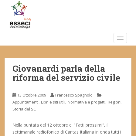
S
k
i
p
t
o
TOGGLE
m
a
i
Giovanardi parla della
n
c
riforma del servizio civile
o
n
t
13 Ottobre 2009
Francesco Spagnolo
e
,
,
,
,
Appuntamenti
Libri e siti utili
Normativa e progetti
Regioni
n
Storia del SC
t
Nella puntata del 12 ottobre di "Fatti prossimi", il
settimanale radiofonico di Caritas Italiana in onda tutti i