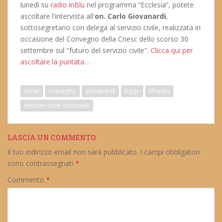
lunedì su
radio inBlu
nel programma “Ecclesia”, potete
ascoltare l'intervista all'
on. Carlo Giovanardi
,
sottosegretario con delega al servizio civile, realizzata in
occasione del Convegno della Cnesc dello scorso 30
settembre sul "futuro del servizio civile".
Clicca qui per
ascoltare la puntata…
cnesc
convegno
giovanardi
legge
riforma
servizio civile nazionale
LASCIA UN COMMENTO
Il tuo indirizzo email non sarà pubblicato.
I campi obbligatori
sono contrassegnati
*
Commento
*