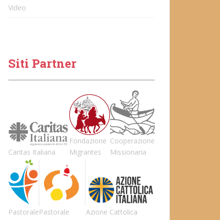
Video
Siti Partner
Fondazione
Cooperazione
Caritas Italiana
Migrantes
Missionaria
Pastorale
Pastorale
Azione Cattolica