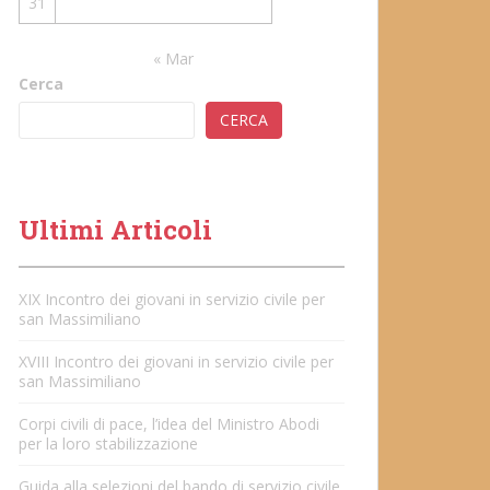
31
« Mar
Cerca
CERCA
Ultimi Articoli
XIX Incontro dei giovani in servizio civile per
san Massimiliano
XVIII Incontro dei giovani in servizio civile per
san Massimiliano
Corpi civili di pace, l’idea del Ministro Abodi
per la loro stabilizzazione
Guida alla selezioni del bando di servizio civile