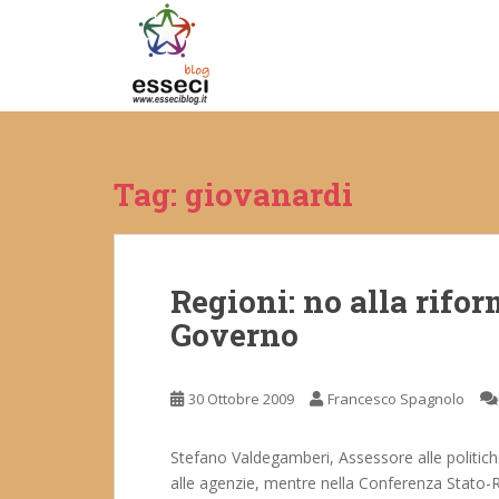
S
k
i
p
t
o
m
Tag:
giovanardi
a
i
n
c
Regioni: no alla rifor
o
n
Governo
t
e
n
30 Ottobre 2009
Francesco Spagnolo
t
Stefano Valdegamberi, Assessore alle politiche
alle agenzie, mentre nella Conferenza Stato-Reg