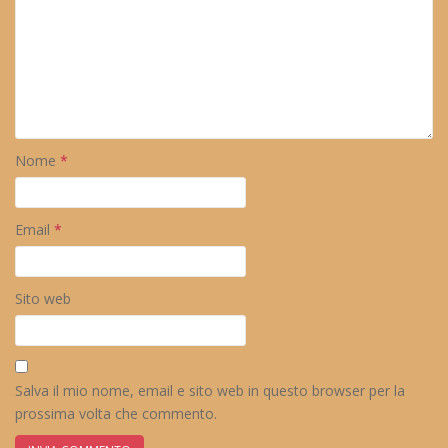
Nome
*
Email
*
Sito web
Salva il mio nome, email e sito web in questo browser per la
prossima volta che commento.