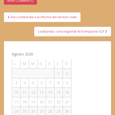
Navigazione
Anci Lombardia e la riforma del servizio civile
articoli
Lombardia: corsi regionali di formazione OLP
Agosto 2026
L
M
M
G
V
S
D
1
2
3
4
5
6
7
8
9
10
11
12
13
14
15
16
17
18
19
20
21
22
23
24
25
26
27
28
29
30