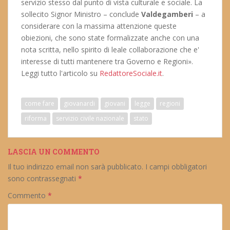
servizio stesso dal punto di vista culturale e sociale. La
sollecito Signor Ministro – conclude
Valdegamberi
– a
considerare con la massima attenzione queste
obiezioni, che sono state formalizzate anche con una
nota scritta, nello spirito di leale collaborazione che e'
interesse di tutti mantenere tra Governo e Regioni».
Leggi tutto l'articolo su
RedattoreSociale.it
.
come fare
giovanardi
giovani
legge
regioni
riforma
servizio civile nazionale
stato
LASCIA UN COMMENTO
Il tuo indirizzo email non sarà pubblicato.
I campi obbligatori
sono contrassegnati
*
Commento
*