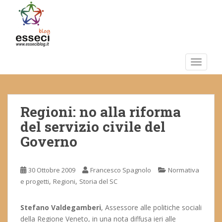
S
k
i
p
t
o
TOGGLE
m
a
i
Regioni: no alla riforma
n
c
del servizio civile del
o
Governo
n
t
e
30 Ottobre 2009
Francesco Spagnolo
Normativa
n
,
,
e progetti
Regioni
Storia del SC
t
Stefano Valdegamberi
, Assessore alle politiche sociali
della Regione Veneto, in una nota diffusa ieri alle