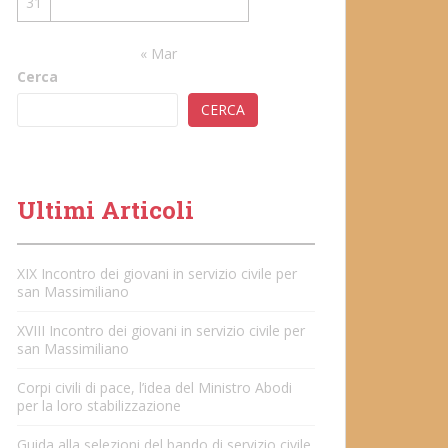
31
« Mar
Cerca
CERCA
Ultimi Articoli
XIX Incontro dei giovani in servizio civile per
san Massimiliano
XVIII Incontro dei giovani in servizio civile per
san Massimiliano
Corpi civili di pace, l’idea del Ministro Abodi
per la loro stabilizzazione
Guida alla selezioni del bando di servizio civile