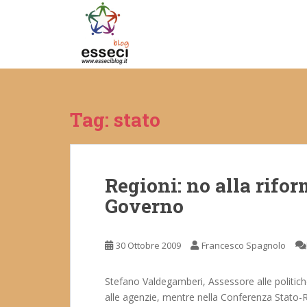
S
k
i
p
t
o
m
Tag:
stato
a
i
n
c
Regioni: no alla rifor
o
n
Governo
t
e
n
30 Ottobre 2009
Francesco Spagnolo
t
Stefano Valdegamberi, Assessore alle politiche
alle agenzie, mentre nella Conferenza Stato-Reg