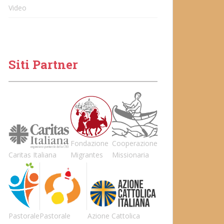
Video
Siti Partner
Fondazione
Cooperazione
Caritas Italiana
Migrantes
Missionaria
Pastorale
Pastorale
Azione Cattolica