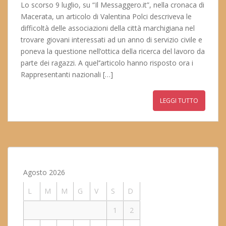
Lo scorso 9 luglio, su “Il Messaggero.it”, nella cronaca di
Macerata, un articolo di Valentina Polci descriveva le
difficoltà delle associazioni della città marchigiana nel
trovare giovani interessati ad un anno di servizio civile e
poneva la questione nell’ottica della ricerca del lavoro da
parte dei ragazzi. A quel’’articolo hanno risposto ora i
Rappresentanti nazionali […]
LEGGI TUTTO
Agosto 2026
L
M
M
G
V
S
D
1
2