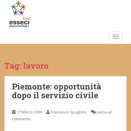
S
k
i
p
t
o
TOGGLE
m
a
i
Tag:
lavoro
n
c
o
n
Piemonte: opportunità
t
dopo il servizio civile
e
n
t
17 Marzo 2009
Francesco Spagnolo
Lascia un
commento