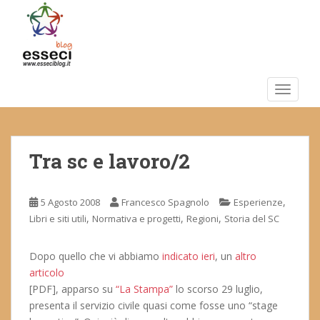
S
k
i
p
t
o
TOGGLE
m
a
i
Tra sc e lavoro/2
n
c
o
,
5 Agosto 2008
Francesco Spagnolo
Esperienze
n
,
,
,
Libri e siti utili
Normativa e progetti
Regioni
Storia del SC
t
e
n
Dopo quello che vi abbiamo
indicato ieri
, un
altro
t
articolo
[PDF], apparso su
“La Stampa”
lo scorso 29 luglio,
presenta il servizio civile quasi come fosse uno “stage