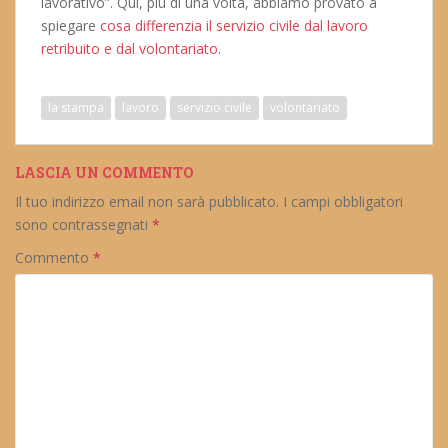
lavorativo”. Qui, più di una volta, abbiamo provato a
spiegare
cosa differenzia il servizio civile dal lavoro
retribuito e dal volontariato
.
la stampa
lavoro
servizio civile
volontariato
LASCIA UN COMMENTO
Il tuo indirizzo email non sarà pubblicato.
I campi obbligatori
sono contrassegnati
*
Commento
*