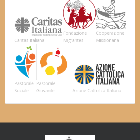
Fondazione
Cooperazione
Caritas Italiana
Migrantes
Missionaria
Pastorale
Pastorale
Sociale
Giovanile
Azione Cattolica Italiana