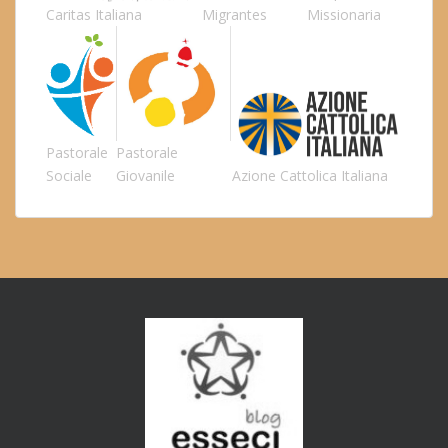
Caritas Italiana
Migrantes
Missionaria
Pastorale
Pastorale
Sociale
Giovanile
Azione Cattolica Italiana