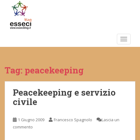
S
k
i
p
t
o
TOGGLE
m
a
i
Tag:
peacekeeping
n
c
o
n
Peacekeeping e servizio
t
civile
e
n
t
1 Giugno 2009
Francesco Spagnolo
Lascia un
commento