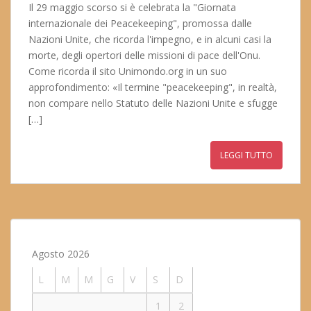
Il 29 maggio scorso si è celebrata la "Giornata
internazionale dei Peacekeeping", promossa dalle
Nazioni Unite, che ricorda l'impegno, e in alcuni casi la
morte, degli opertori delle missioni di pace dell'Onu.
Come ricorda il sito Unimondo.org in un suo
approfondimento: «Il termine "peacekeeping", in realtà,
non compare nello Statuto delle Nazioni Unite e sfugge
[…]
LEGGI TUTTO
Agosto 2026
L
M
M
G
V
S
D
1
2