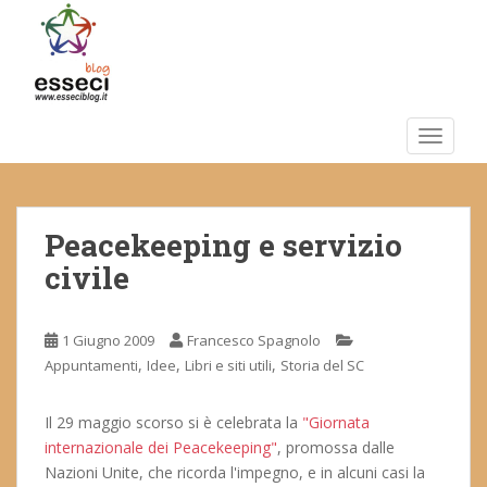
S
k
i
p
t
o
TOGGLE
m
a
i
Peacekeeping e servizio
n
c
civile
o
n
t
1 Giugno 2009
Francesco Spagnolo
e
,
,
,
Appuntamenti
Idee
Libri e siti utili
Storia del SC
n
t
Il 29 maggio scorso si è celebrata la
"Giornata
internazionale dei Peacekeeping"
, promossa dalle
Nazioni Unite, che ricorda l'impegno, e in alcuni casi la