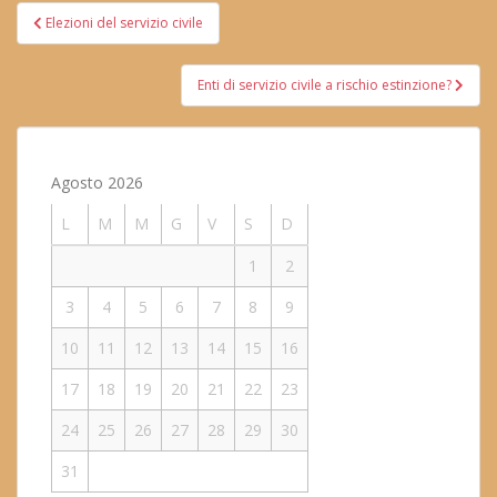
Navigazione
Elezioni del servizio civile
articoli
Enti di servizio civile a rischio estinzione?
Agosto 2026
L
M
M
G
V
S
D
1
2
3
4
5
6
7
8
9
10
11
12
13
14
15
16
17
18
19
20
21
22
23
24
25
26
27
28
29
30
31