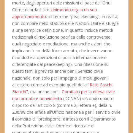
morte, degli opertori delle missioni di pace dell'Onu.
Come ricorda il sito
Unimondo.org in un suo
approfondimento
: «Il termine "peacekeeping", in realtà,
non compare nello Statuto delle Nazioni Unite e sfugge
a una semplice definizione, in quanto include metodi
tradizionali di risoluzione pacifica delle controversie,
quali negoziato e mediazione, ma anche azioni che
implicano l’uso della forza armata, che invece vanno
ricondotte a operazioni di polizia internazionale e
differenziate dal peacekeeping». Una riflessione su
questi temi è prevista anche per il Servizio civile
nazionale, non solo per l'impegno di molti giovani
all'estero come ad esempio quelli della
"Rete Caschi
Bianchi"
, ma anche con il
Comitato per la difesa civile
non armata e nonviolenta
(DCNAN) secondo quanto
disposto dall'articolo 8 (comma 2, lettera e), della n.
230/98 che affida all'Ufficio nazionale per il servizio civile
il compito di "predisporre, d'intesa con il Dipartimento
della Protezione civile, forme di ricerca e di
sperimentazione di difesa civile non armata e