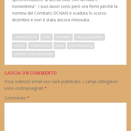
nonviolenta". I suoi lavori sono però ora fermi perchè la
nomina del Comitato DCNAN è scaduta lo scorso
dicembre e non è stata ancora rinnovata.
caschi bianchi
civile
comitato
difesa popolare
estero
nonviolenza
pace
peacekeeping
servizio civile nazionale
LASCIA UN COMMENTO
Il tuo indirizzo email non sarà pubblicato.
I campi obbligatori
sono contrassegnati
*
Commento
*