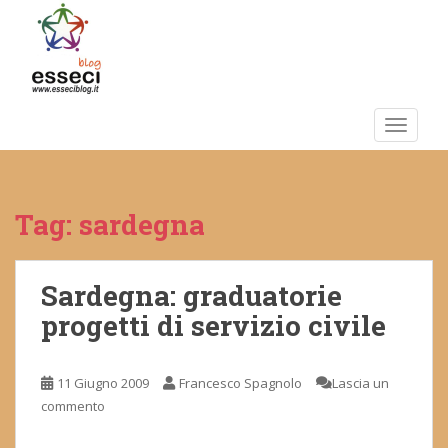
S
k
i
p
t
o
TOGGLE
m
a
i
Tag:
sardegna
n
c
o
n
Sardegna: graduatorie
t
progetti di servizio civile
e
n
t
11 Giugno 2009
Francesco Spagnolo
Lascia un
commento