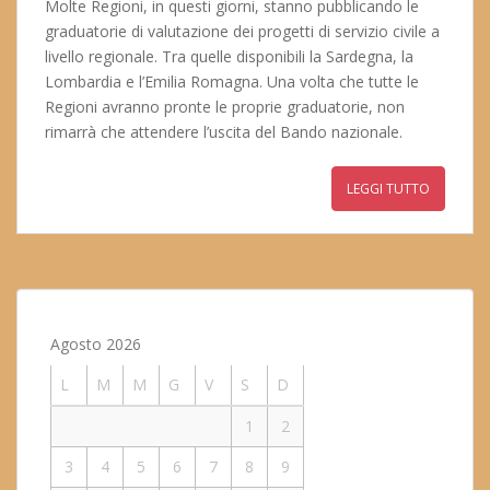
Molte Regioni, in questi giorni, stanno pubblicando le
graduatorie di valutazione dei progetti di servizio civile a
livello regionale. Tra quelle disponibili la Sardegna, la
Lombardia e l’Emilia Romagna. Una volta che tutte le
Regioni avranno pronte le proprie graduatorie, non
rimarrà che attendere l’uscita del Bando nazionale.
LEGGI TUTTO
Agosto 2026
L
M
M
G
V
S
D
1
2
3
4
5
6
7
8
9