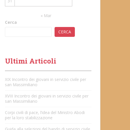
31
« Mar
Cerca
CERCA
Ultimi Articoli
XIX Incontro dei giovani in servizio civile per
san Massimiliano
XVIII Incontro dei giovani in servizio civile per
san Massimiliano
Corpi civili di pace, l’idea del Ministro Abodi
per la loro stabilizzazione
Guida alla selezioni del bando di servizio civile