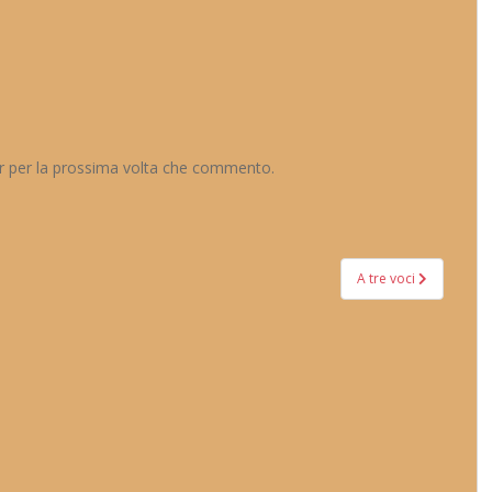
er per la prossima volta che commento.
A tre voci