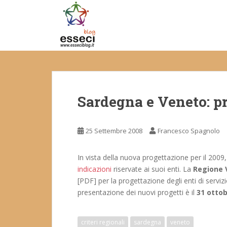
S
k
i
p
t
o
m
a
Sardegna e Veneto: p
i
n
c
25 Settembre 2008
Francesco Spagnolo
o
n
t
In vista della nuova progettazione per il 2009,
e
indicazioni
riservate ai suoi enti. La
Regione 
n
[PDF] per la progettazione degli enti di servizio
t
presentazione dei nuovi progetti è il
31 otto
criteri regionali
sardegna
veneto