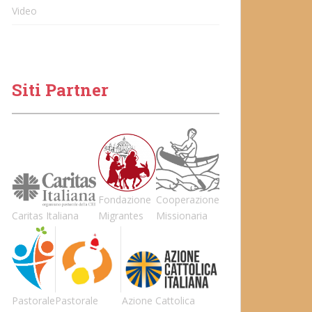
Video
Siti Partner
Fondazione
Cooperazione
Caritas Italiana
Migrantes
Missionaria
Pastorale
Pastorale
Azione Cattolica