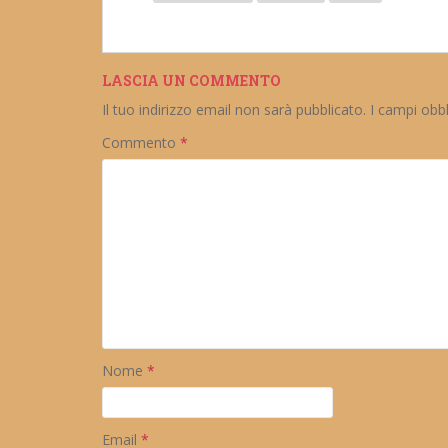
LASCIA UN COMMENTO
Il tuo indirizzo email non sarà pubblicato.
I campi obb
Commento
*
Nome
*
Email
*