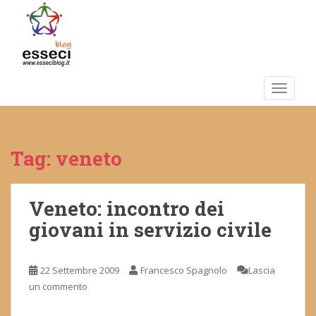
S
k
i
p
t
o
TOGGLE
m
a
i
Tag:
veneto
n
c
o
n
Veneto: incontro dei
t
giovani in servizio civile
e
n
t
22 Settembre 2009
Francesco Spagnolo
Lascia
un commento