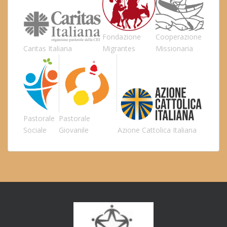
Fondazione
Cooperazione
Caritas Italiana
Migrantes
Missionaria
Pastorale
Pastorale
Sociale
Giovanile
Azione Cattolica Italiana