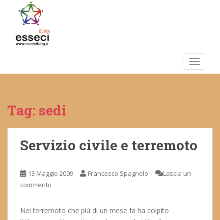
S
k
i
p
t
o
TOGGLE
m
a
i
Tag:
sedi
n
c
o
n
Servizio civile e terremoto
t
e
13 Maggio 2009
Francesco Spagnolo
Lascia un
n
commento
t
Nel terremoto che più di un mese fa ha colpito