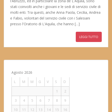
l'Abruzzo, ed in particolare la zona de L'Aquila, sono
stati coinvolti anche i giovani e le sedi di servizio civile di
molti enti. Tra questi, anche Anna Paola, Cecilia, Andrea
e Fabio, volontari del servizio civile con i Salesiani
presso l'Oratorio di L'Aquila, che hanno […]
LEGGI TUTTO
Agosto 2026
L
M
M
G
V
S
D
1
2
3
4
5
6
7
8
9
10
11
12
13
14
15
16