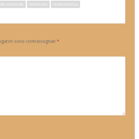
ivile nazionale
terremoto
testimonianza
ligatori sono contrassegnati
*