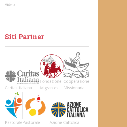
Video
Siti Partner
Fondazione
Cooperazione
Caritas Italiana
Migrantes
Missionaria
Pastorale
Pastorale
Azione Cattolica