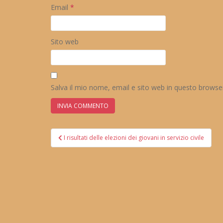
Email
*
Sito web
Salva il mio nome, email e sito web in questo brows
Navigazione
I risultati delle elezioni dei giovani in servizio civile
articoli