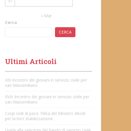
31
« Mar
Cerca
CERCA
Ultimi Articoli
XIX Incontro dei giovani in servizio civile per
san Massimiliano
XVIII Incontro dei giovani in servizio civile per
san Massimiliano
Corpi civili di pace, l’idea del Ministro Abodi
per la loro stabilizzazione
Guida alla selezioni del bando di servizio civile