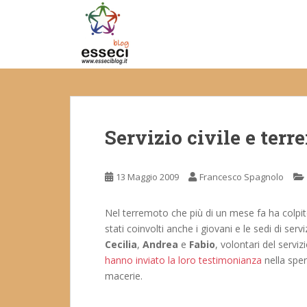
S
k
i
p
t
o
m
a
Servizio civile e terr
i
n
c
13 Maggio 2009
Francesco Spagnolo
o
n
t
Nel terremoto che più di un mese fa ha colpito
e
stati coinvolti anche i giovani e le sedi di serv
n
Cecilia
,
Andrea
e
Fabio
, volontari del serviz
t
hanno inviato la loro testimonianza
nella sper
macerie.