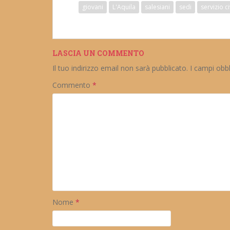
giovani
L'Aquila
salesiani
sedi
servizio c
LASCIA UN COMMENTO
Il tuo indirizzo email non sarà pubblicato.
I campi obb
Commento
*
Nome
*