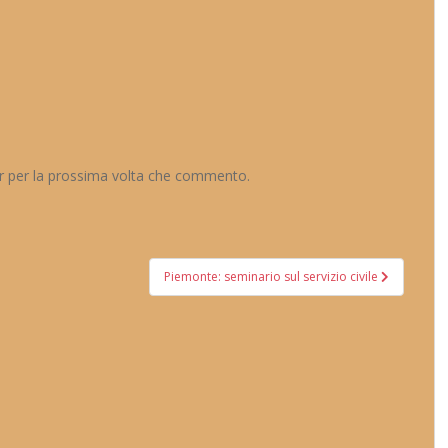
er per la prossima volta che commento.
Piemonte: seminario sul servizio civile